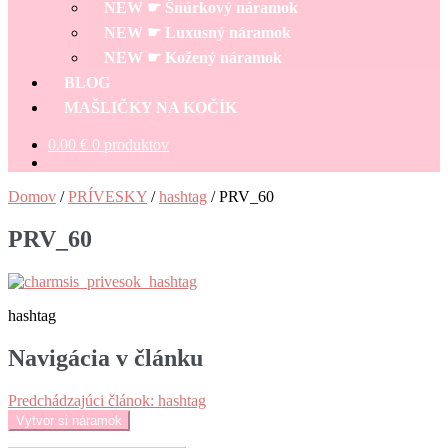
NEW ☛ Šnúrkový náramok
NEW ☛ Luxusný náramok
NEW ☛ Kožený náramok
BLOG
MAŠLIČKY NA KOČÍK
0.00
€
0 produktov
Domov
/
PRÍVESKY
/
hashtag
/
PRV_60
PRV_60
hashtag
Navigácia v článku
Predchádzajúci článok:
hashtag
Vytvor si náramok