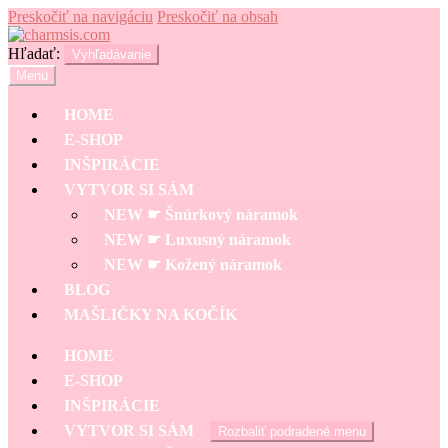
Preskočiť na navigáciu
Preskočiť na obsah
Hľadať:
Vyhľadávanie
Menu
HOME
E-SHOP
INŠPIRÁCIE
VYTVOR SI SÁM
NEW ☛ Šnúrkový náramok
NEW ☛ Luxusný náramok
NEW ☛ Kožený náramok
BLOG
MAŠLIČKY NA KOČÍK
HOME
E-SHOP
INŠPIRÁCIE
VYTVOR SI SÁM
Rozbaliť podradené menu