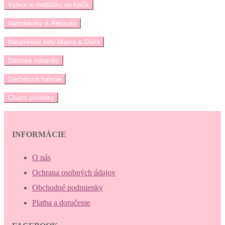
Vytvor si mašličku na kočík
Náhrdelníky & Retiazky
Náramkové sety Mama & Dieťa
Dámske náramky
Darčekové balenie
Charm prívesky
INFORMÁCIE
O nás
Ochrana osobných údajov
Obchodné podmienky
Platba a doručenie