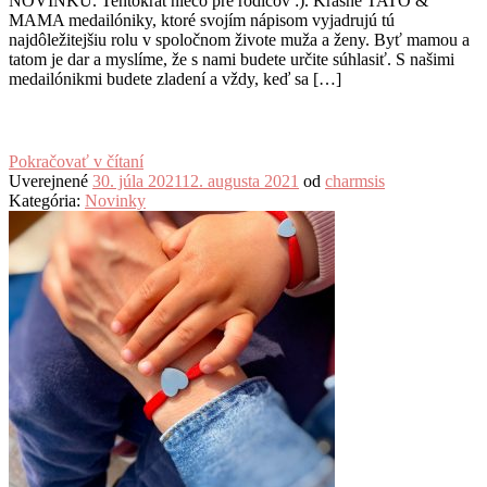
NOVINKU. Tentokrát niečo pre rodičov :). Krásne TATO &
MAMA medailóniky, ktoré svojím nápisom vyjadrujú tú
najdôležitejšiu rolu v spoločnom živote muža a ženy. Byť mamou a
tatom je dar a myslíme, že s nami budete určite súhlasiť. S našimi
medailónikmi budete zladení a vždy, keď sa […]
Pokračovať v čítaní
Uverejnené
30. júla 2021
12. augusta 2021
od
charmsis
Kategória:
Novinky