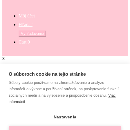
Môj účet
Hľadať
Hľadať:
Vyhľadávanie
Cart
0
x
Zaokrúhli svoj nákup
O súboroch cookie na tejto stránke
Súbory cookie používame na zhromažďovanie a analýzu
Zaokrúhli svoj nákup a prispej na dobrú vec. Občianske združenie
informácií o výkone a používaní stránok, na poskytovanie funkcií
Mamy v pohybe pomáha osamelým mamám, ktoré nemajú to šťastie
sociálnych médií a na vylepšenie a prispôsobenie obsahu.
Viac
– mať pri sebe manžela, partnera či blízku rodinu, ktorí by im vedeli
informácií
pomôcť. Či už finančne alebo inak. “Lebo každá mama by mala
mať šancu- dať svojim deťom tie najlepšie podmienky na život!”
Nastavenia
€
Campaign