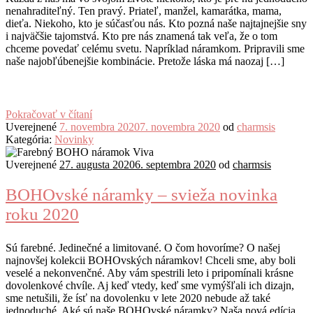
nenahraditeľný. Ten pravý. Priateľ, manžel, kamarátka, mama,
dieťa. Niekoho, kto je súčasťou nás. Kto pozná naše najtajnejšie sny
i najväčšie tajomstvá. Kto pre nás znamená tak veľa, že o tom
chceme povedať celému svetu. Napríklad náramkom. Pripravili sme
naše najobľúbenejšie kombinácie. Pretože láska má naozaj […]
Pokračovať v čítaní
Uverejnené
7. novembra 2020
7. novembra 2020
od
charmsis
Kategória:
Novinky
Uverejnené
27. augusta 2020
6. septembra 2020
od
charmsis
BOHOvské náramky – svieža novinka
roku 2020
Sú farebné. Jedinečné a limitované. O čom hovoríme? O našej
najnovšej kolekcii BOHOvských náramkov! Chceli sme, aby boli
veselé a nekonvenčné. Aby vám spestrili leto i pripomínali krásne
dovolenkové chvíle. Aj keď vtedy, keď sme vymýšľali ich dizajn,
sme netušili, že ísť na dovolenku v lete 2020 nebude až také
jednoduché. Aké sú naše BOHOvské náramky? Naša nová edícia