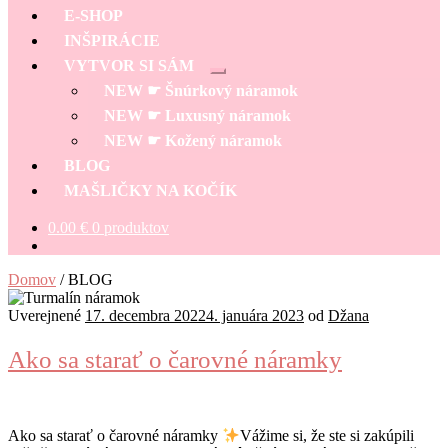
E-SHOP
INŠPIRÁCIE
VYTVOR SI SÁM
Rozbaliť
NEW ☛ Šnúrkový náramok
podradené
menu
NEW ☛ Luxusný náramok
NEW ☛ Kožený náramok
BLOG
MAŠLIČKY NA KOČÍK
0.00
€
0 produktov
Domov
/
BLOG
Uverejnené
17. decembra 2022
4. januára 2023
od
Džana
Ako sa starať o čarovné náramky
Ako sa starať o čarovné náramky
Vážime si, že ste si zakúpili