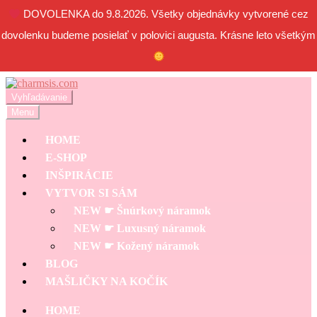
DOVOLENKA do 9.8.2026. Všetky objednávky vytvorené cez
dovolenku budeme posielať v polovici augusta. Krásne leto všetkým
Preskočiť
Preskočiť
na
na
Hľadať:
Vyhľadávanie
navigáciu
obsah
Menu
HOME
E-SHOP
INŠPIRÁCIE
VYTVOR SI SÁM
NEW ☛ Šnúrkový náramok
NEW ☛ Luxusný náramok
NEW ☛ Kožený náramok
BLOG
MAŠLIČKY NA KOČÍK
HOME