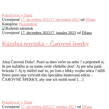
Pokračovať v čítaní
Uverejnené
17. decembra 2022
17. decembra 2022
od
Džana
Kategória:
Nezaradené
Uverejnené
17. decembra 2022
17. januára 2023
od
Džana
Kúzelná novinka – Čarovné šperky
Ahoj Čarovná Duša?. Pozri sa dnes večer na nebo ? a pripomeň si,
že pre každého je na tomto svete všetkého dosť. Aj pre teba padá
hviezda ?. Aj ty môžeš mať to, po čom z hĺbky svojho srdca ? túžiš.
Práve preto sme vytvorili túto špeciálnu limitovanú edíciu –
ČAROVNÉ ŠPERKY, aby sme ich mohli nosiť […]
Pokračovať v čítaní
Uverejnené
17. decembra 2022
17. januára 2023
od
Džana