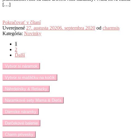
[…]
Pokračovať v čítaní
Uverejnené
27. augusta 2020
6. septembra 2020
od
charmsis
Kategória:
Novinky
Stránkovanie
1
2
príspevkov
Ďalší
Vytvor si náramok
Vytvor si mašličku na kočík
Náhrdelníky & Retiazky
Náramkové sety Mama & Dieťa
Dámske náramky
Darčekové balenie
Charm prívesky