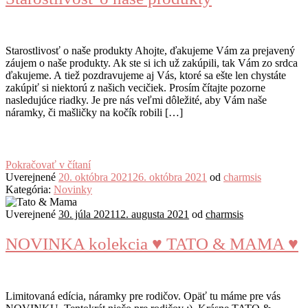
Starostlivosť o naše produkty Ahojte, ďakujeme Vám za prejavený
záujem o naše produkty. Ak ste si ich už zakúpili, tak Vám zo srdca
ďakujeme. A tiež pozdravujeme aj Vás, ktoré sa ešte len chystáte
zakúpiť si niektorú z našich vecičiek. Prosím čítajte pozorne
nasledujúce riadky. Je pre nás veľmi dôležité, aby Vám naše
náramky, či mašličky na kočík robili […]
Pokračovať v čítaní
Uverejnené
20. októbra 2021
26. októbra 2021
od
charmsis
Kategória:
Novinky
Uverejnené
30. júla 2021
12. augusta 2021
od
charmsis
NOVINKA kolekcia ♥️ TATO & MAMA ♥️
Limitovaná edícia, náramky pre rodičov. Opäť tu máme pre vás