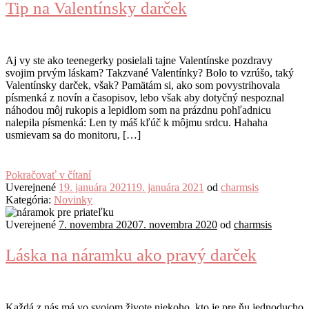
Tip na Valentínsky darček
Aj vy ste ako teenegerky posielali tajne Valentínske pozdravy
svojim prvým láskam? Takzvané Valentínky? Bolo to vzrúšo, taký
Valentínsky darček, však? Pamätám si, ako som povystrihovala
písmenká z novín a časopisov, lebo však aby dotyčný nespoznal
náhodou môj rukopis a lepidlom som na prázdnu pohľadnicu
nalepila písmenká: Len ty máš kľúč k môjmu srdcu. Hahaha
usmievam sa do monitoru, […]
Pokračovať v čítaní
Uverejnené
19. januára 2021
19. januára 2021
od
charmsis
Kategória:
Novinky
Uverejnené
7. novembra 2020
7. novembra 2020
od
charmsis
Láska na náramku ako pravý darček
Každá z nás má vo svojom živote niekoho, kto je pre ňu jednoducho