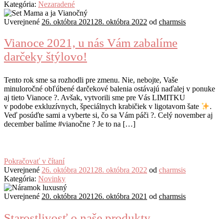
Kategória:
Nezaradené
Uverejnené
26. októbra 2021
28. októbra 2022
od
charmsis
Vianoce 2021, u nás Vám zabalíme
darčeky štýlovo!
Tento rok sme sa rozhodli pre zmenu. Nie, nebojte, Vaše
minuloročné obľúbené darčekové balenia ostávajú naďalej v ponuke
aj tieto Vianoce ?. Avšak, vytvorili sme pre Vás LIMITKU
v podobe exkluzívnych, špeciálnych krabičiek v ligotavom šate
.
Veď posúďte sami a vyberte si, čo sa Vám páči ?. Celý november aj
december balíme #vianočne ? Je to na […]
Pokračovať v čítaní
Uverejnené
26. októbra 2021
28. októbra 2022
od
charmsis
Kategória:
Novinky
Uverejnené
20. októbra 2021
26. októbra 2021
od
charmsis
Starostlivosť o naše produkty