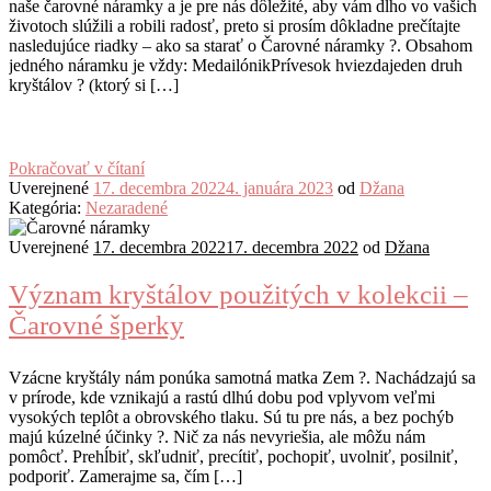
naše čarovné náramky a je pre nás dôležité, aby vám dlho vo vašich
životoch slúžili a robili radosť, preto si prosím dôkladne prečítajte
nasledujúce riadky – ako sa starať o Čarovné náramky ?. Obsahom
jedného náramku je vždy: MedailónikPrívesok hviezdajeden druh
kryštálov ? (ktorý si […]
Pokračovať v čítaní
Uverejnené
17. decembra 2022
4. januára 2023
od
Džana
Kategória:
Nezaradené
Uverejnené
17. decembra 2022
17. decembra 2022
od
Džana
Význam kryštálov použitých v kolekcii –
Čarovné šperky
Vzácne kryštály nám ponúka samotná matka Zem ?. Nachádzajú sa
v prírode, kde vznikajú a rastú dlhú dobu pod vplyvom veľmi
vysokých teplôt a obrovského tlaku. Sú tu pre nás, a bez pochýb
majú kúzelné účinky ?. Nič za nás nevyriešia, ale môžu nám
pomôcť. Prehĺbiť, skľudniť, precítiť, pochopiť, uvolniť, posilniť,
podporiť. Zamerajme sa, čím […]