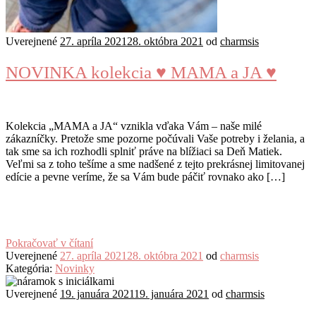
Uverejnené
27. apríla 2021
28. októbra 2021
od
charmsis
NOVINKA kolekcia ♥️ MAMA a JA ♥️
Kolekcia „MAMA a JA“ vznikla vďaka Vám – naše milé
zákazníčky. Pretože sme pozorne počúvali Vaše potreby i želania, a
tak sme sa ich rozhodli splniť práve na blížiaci sa Deň Matiek.
Veľmi sa z toho tešíme a sme nadšené z tejto prekrásnej limitovanej
edície a pevne veríme, že sa Vám bude páčiť rovnako ako […]
Pokračovať v čítaní
Uverejnené
27. apríla 2021
28. októbra 2021
od
charmsis
Kategória:
Novinky
Uverejnené
19. januára 2021
19. januára 2021
od
charmsis