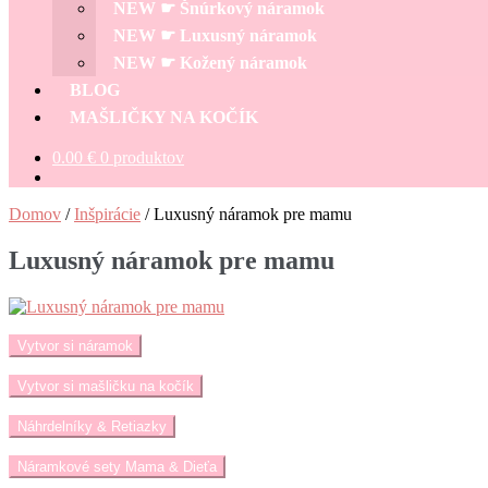
NEW ☛ Šnúrkový náramok
NEW ☛ Luxusný náramok
NEW ☛ Kožený náramok
BLOG
MAŠLIČKY NA KOČÍK
0.00
€
0 produktov
Domov
/
Inšpirácie
/
Luxusný náramok pre mamu
Luxusný náramok pre mamu
Vytvor si náramok
Vytvor si mašličku na kočík
Náhrdelníky & Retiazky
Náramkové sety Mama & Dieťa