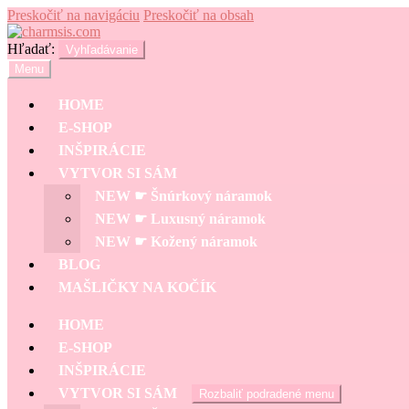
Preskočiť na navigáciu
Preskočiť na obsah
Hľadať:
Vyhľadávanie
Menu
HOME
E-SHOP
INŠPIRÁCIE
VYTVOR SI SÁM
NEW ☛ Šnúrkový náramok
NEW ☛ Luxusný náramok
NEW ☛ Kožený náramok
BLOG
MAŠLIČKY NA KOČÍK
HOME
E-SHOP
INŠPIRÁCIE
VYTVOR SI SÁM
Rozbaliť podradené menu