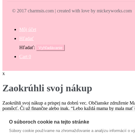
© 2017 charmsis.com | created with love by mickeyworks.com
Môj účet
Hľadať
Hľadať:
Vyhľadávanie
Cart
0
x
Zaokrúhli svoj nákup
Zaokrúhli svoj nákup a prispej na dobrú vec. Občianske združenie M
pomôcť. Či už finančne alebo inak. “Lebo každá mama by mala mať š
€
O súboroch cookie na tejto stránke
Campaign
Súbory cookie používame na zhromažďovanie a analýzu informácií o výk