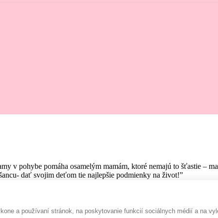
amy v pohybe pomáha osamelým mamám, ktoré nemajú to šťastie – mať pr
ancu- dať svojim deťom tie najlepšie podmienky na život!”
one a používaní stránok, na poskytovanie funkcií sociálnych médií a na vyl
Rada prispejem :-)