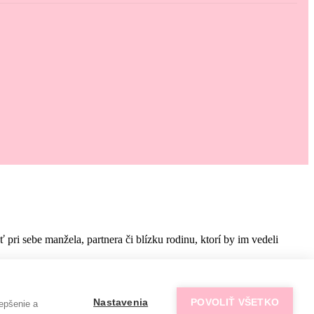
i sebe manžela, partnera či blízku rodinu, ktorí by im vedeli
Nastavenia
POVOLIŤ VŠETKO
epšenie a