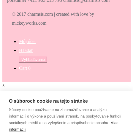
poradíme! +421 903 213 795 charmsis@charmsis.com
© 2017 charmsis.com | created with love by
mickeyworks.com
Môj účet
Hľadať
Hľadať:
Vyhľadávanie
Cart
0
x
Zaokrúhli svoj nákup
O súboroch cookie na tejto stránke
Súbory cookie používame na zhromažďovanie a analýzu
Zaokrúhli svoj nákup a prispej na dobrú vec. Občianske združenie
informácií o výkone a používaní stránok, na poskytovanie funkcií
Mamy v pohybe pomáha osamelým mamám, ktoré nemajú to šťastie
sociálnych médií a na vylepšenie a prispôsobenie obsahu.
Viac
– mať pri sebe manžela, partnera či blízku rodinu, ktorí by im vedeli
informácií
pomôcť. Či už finančne alebo inak. “Lebo každá mama by mala