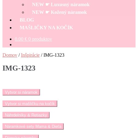
NEW ☛ Luxusný náramok
NEW ☛ Kožený náramok
BLOG
MAŠLIČKY NA KOČÍK
0.00
€
0 produktov
Domov
/
Inšpirácie
/
IMG-1323
IMG-1323
Vytvor si náramok
Vytvor si mašličku na kočík
Náhrdelníky & Retiazky
Náramkové sety Mama & Dieťa
Dámske náramky