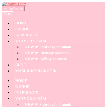
Preskočiť
Preskočiť
na
na
Hľadať:
Vyhľadávanie
navigáciu
obsah
Menu
HOME
E-SHOP
INŠPIRÁCIE
VYTVOR SI SÁM
NEW ☛ Šnúrkový náramok
NEW ☛ Luxusný náramok
NEW ☛ Kožený náramok
BLOG
MAŠLIČKY NA KOČÍK
HOME
E-SHOP
INŠPIRÁCIE
VYTVOR SI SÁM
NEW ☛ Šnúrkový náramok