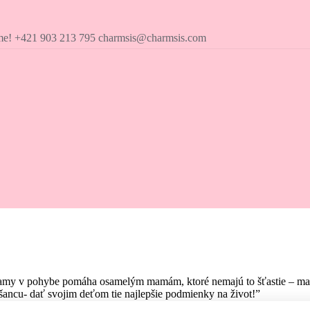
íme! +421 903 213 795 charmsis@charmsis.com
amy v pohybe pomáha osamelým mamám, ktoré nemajú to šťastie – mať pr
ancu- dať svojim deťom tie najlepšie podmienky na život!”