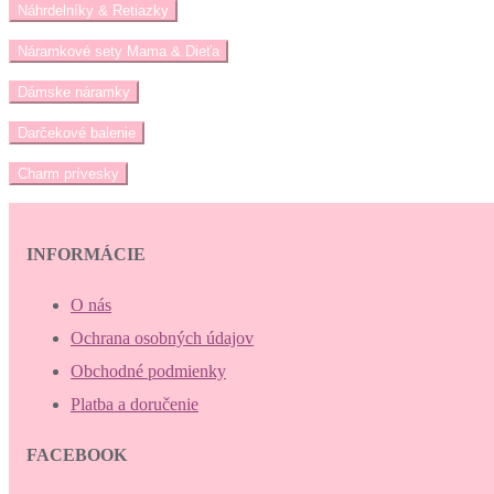
Náhrdelníky & Retiazky
Náramkové sety Mama & Dieťa
Dámske náramky
Darčekové balenie
Charm prívesky
INFORMÁCIE
O nás
Ochrana osobných údajov
Obchodné podmienky
Platba a doručenie
FACEBOOK