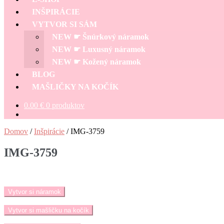
INŠPIRÁCIE
VYTVOR SI SÁM
NEW ☛ Šnúrkový náramok
NEW ☛ Luxusný náramok
NEW ☛ Kožený náramok
BLOG
MAŠLIČKY NA KOČÍK
0.00
€
0 produktov
Domov
/
Inšpirácie
/
IMG-3759
IMG-3759
Vytvor si náramok
Vytvor si mašličku na kočík