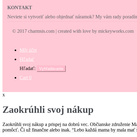
KONTAKT
Neviete si vytvoriť alebo objednať náramok? My vám rady porad
© 2017 charmsis.com | created with love by mickeyworks.com
Môj účet
Hľadať
Hľadať:
Vyhľadávanie
Cart
0
x
Zaokrúhli svoj nákup
Zaokrúhli svoj nákup a prispej na dobrú vec. Občianske združenie M
pomôcť. Či už finančne alebo inak. “Lebo každá mama by mala mať š