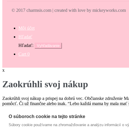
© 2017 charmsis.com | created with love by mickeyworks.com
Môj účet
Hľadať
Hľadať:
Vyhľadávanie
Cart
0
x
Zaokrúhli svoj nákup
Zaokrúhli svoj nákup a prispej na dobrú vec. Občianske združenie M
pomôcť. Či už finančne alebo inak. “Lebo každá mama by mala mať š
€
O súboroch cookie na tejto stránke
Campaign
Súbory cookie používame na zhromažďovanie a analýzu informácií o výk