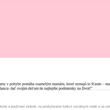
amy v pohybe pomáha osamelým mamám, ktoré nemajú to šťastie – mať pr
ancu- dať svojim deťom tie najlepšie podmienky na život!”
one a používaní stránok, na poskytovanie funkcií sociálnych médií a na vyl
Rada prispejem :-)