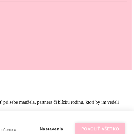
i sebe manžela, partnera či blízku rodinu, ktorí by im vedeli
Nastavenia
POVOLIŤ VŠETKO
epšenie a