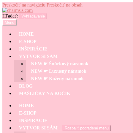
Preskočiť na navigáciu
Preskočiť na obsah
Hľadať:
Vyhľadávanie
Menu
HOME
E-SHOP
INŠPIRÁCIE
VYTVOR SI SÁM
NEW ☛ Šnúrkový náramok
NEW ☛ Luxusný náramok
NEW ☛ Kožený náramok
BLOG
MAŠLIČKY NA KOČÍK
HOME
E-SHOP
INŠPIRÁCIE
VYTVOR SI SÁM
Rozbaliť podradené menu