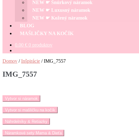
NEW ☛ Šnúrkový náramok
NEW ☛ Luxusný náramok
NEW ☛ Kožený náramok
BLOG
MAŠLIČKY NA KOČÍK
0.00
€
0 produktov
Domov
/
Inšpirácie
/
IMG_7557
IMG_7557
Vytvor si náramok
Vytvor si mašličku na kočík
Náhrdelníky & Retiazky
Náramkové sety Mama & Dieťa