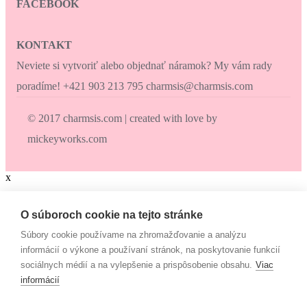
FACEBOOK
KONTAKT
Neviete si vytvoriť alebo objednať náramok? My vám rady
poradíme! +421 903 213 795 charmsis@charmsis.com
© 2017 charmsis.com | created with love by
mickeyworks.com
x
Zaokrúhli svoj nákup
O súboroch cookie na tejto stránke
Súbory cookie používame na zhromažďovanie a analýzu
Zaokrúhli svoj nákup a prispej na dobrú vec. Občianske združenie
informácií o výkone a používaní stránok, na poskytovanie funkcií
Mamy v pohybe pomáha osamelým mamám, ktoré nemajú to šťastie
sociálnych médií a na vylepšenie a prispôsobenie obsahu.
Viac
– mať pri sebe manžela, partnera či blízku rodinu, ktorí by im vedeli
informácií
pomôcť. Či už finančne alebo inak. “Lebo každá mama by mala
mať šancu- dať svojim deťom tie najlepšie podmienky na život!”