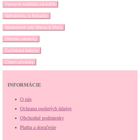
Vytvor si mašličku na kočík
Náhrdelníky & Retiazky
Náramkové sety Mama & Dieťa
Dámske náramky
Darčekové balenie
Charm prívesky
INFORMÁCIE
O nás
Ochrana osobných údajov
Obchodné podmienky
Platba a doručenie