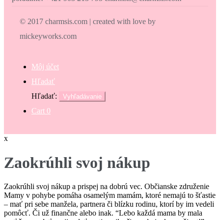
© 2017 charmsis.com | created with love by
mickeyworks.com
Môj účet
Hľadať
Hľadať:
Vyhľadávanie
Cart
0
x
Zaokrúhli svoj nákup
Zaokrúhli svoj nákup a prispej na dobrú vec. Občianske združenie
Mamy v pohybe pomáha osamelým mamám, ktoré nemajú to šťastie
– mať pri sebe manžela, partnera či blízku rodinu, ktorí by im vedeli
pomôcť. Či už finančne alebo inak. “Lebo každá mama by mala