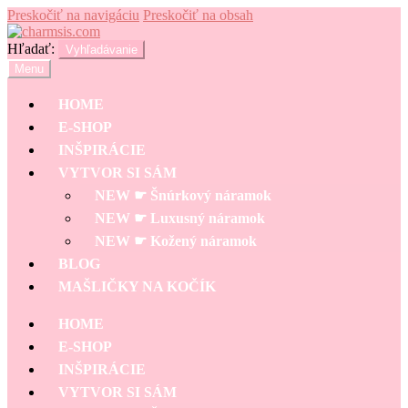
Preskočiť na navigáciu
Preskočiť na obsah
Hľadať:
Vyhľadávanie
Menu
HOME
E-SHOP
INŠPIRÁCIE
VYTVOR SI SÁM
NEW ☛ Šnúrkový náramok
NEW ☛ Luxusný náramok
NEW ☛ Kožený náramok
BLOG
MAŠLIČKY NA KOČÍK
HOME
E-SHOP
INŠPIRÁCIE
VYTVOR SI SÁM