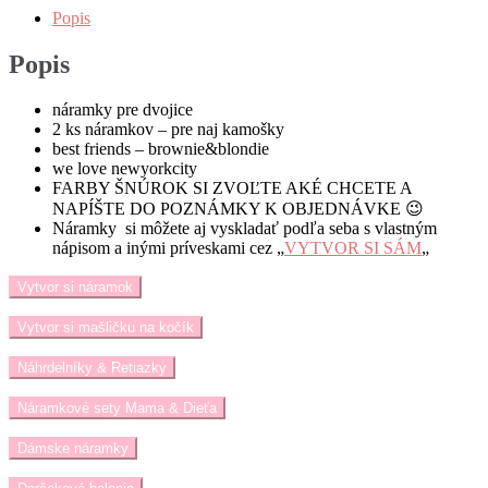
Popis
Popis
náramky pre dvojice
2 ks náramkov – pre naj kamošky
best friends – brownie&blondie
we love newyorkcity
FARBY ŠNÚROK SI ZVOĽTE AKÉ CHCETE A
NAPÍŠTE DO POZNÁMKY K OBJEDNÁVKE 😉
Náramky si môžete aj vyskladať podľa seba s vlastným
nápisom a inými príveskami cez „
VYTVOR SI SÁM
„
Vytvor si náramok
Vytvor si mašličku na kočík
Náhrdelníky & Retiazky
Náramkové sety Mama & Dieťa
Dámske náramky