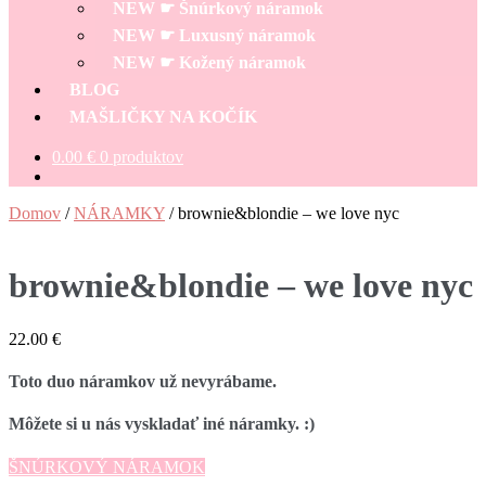
NEW ☛ Šnúrkový náramok
NEW ☛ Luxusný náramok
NEW ☛ Kožený náramok
BLOG
MAŠLIČKY NA KOČÍK
0.00
€
0 produktov
Domov
/
NÁRAMKY
/
brownie&blondie – we love nyc
brownie&blondie – we love nyc
22.00
€
Toto duo náramkov už nevyrábame.
Môžete si u nás vyskladať iné náramky. :)
ŠNÚRKOVÝ NÁRAMOK