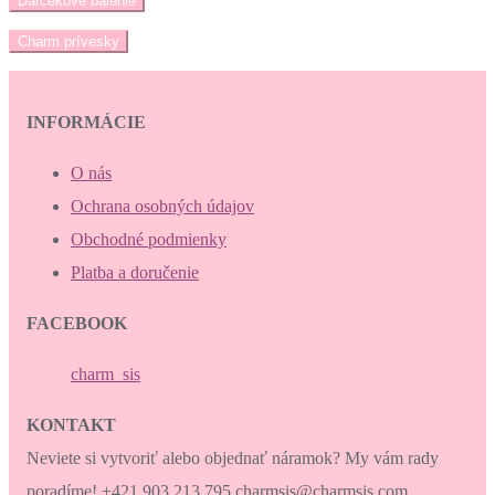
Darčekové balenie
Charm prívesky
INFORMÁCIE
O nás
Ochrana osobných údajov
Obchodné podmienky
Platba a doručenie
FACEBOOK
charm_sis
KONTAKT
Neviete si vytvoriť alebo objednať náramok? My vám rady
poradíme! +421 903 213 795 charmsis@charmsis.com