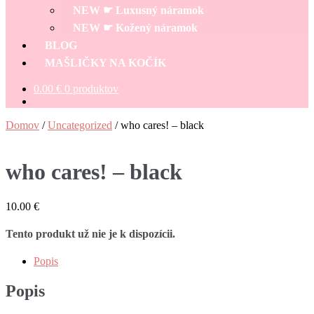
NEW ☛ Luxusný náramok
NEW ☛ Kožený náramok
BLOG
MAŠLIČKY NA KOČÍK
0.00
€
0 produktov
Domov
/
Uncategorized
/
who cares! – black
who cares! – black
10.00
€
Tento produkt už nie je k dispozícii.
Popis
Popis