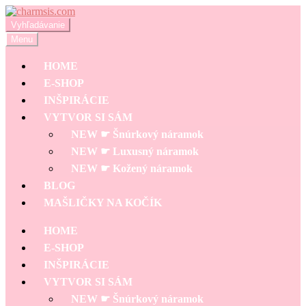
Preskočiť
Preskočiť
na
na
Hľadať:
Vyhľadávanie
navigáciu
obsah
Menu
HOME
E-SHOP
INŠPIRÁCIE
VYTVOR SI SÁM
NEW ☛ Šnúrkový náramok
NEW ☛ Luxusný náramok
NEW ☛ Kožený náramok
BLOG
MAŠLIČKY NA KOČÍK
HOME
E-SHOP
INŠPIRÁCIE
VYTVOR SI SÁM
NEW ☛ Šnúrkový náramok