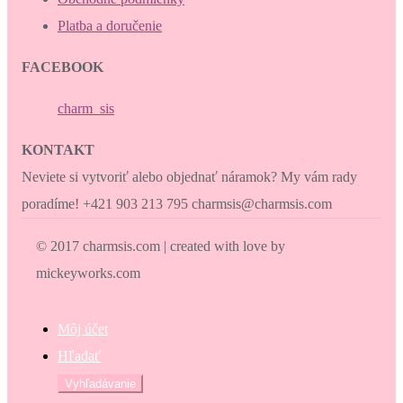
Platba a doručenie
FACEBOOK
charm_sis
KONTAKT
Neviete si vytvoriť alebo objednať náramok? My vám rady
poradíme! +421 903 213 795 charmsis@charmsis.com
© 2017 charmsis.com | created with love by
mickeyworks.com
Môj účet
Hľadať
Hľadať:
Vyhľadávanie