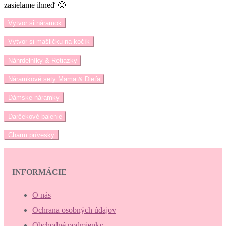
zasielame ihneď 🙂
Vytvor si náramok
Vytvor si mašličku na kočík
Náhrdelníky & Retiazky
Náramkové sety Mama & Dieťa
Dámske náramky
Darčekové balenie
Charm prívesky
INFORMÁCIE
O nás
Ochrana osobných údajov
Obchodné podmienky