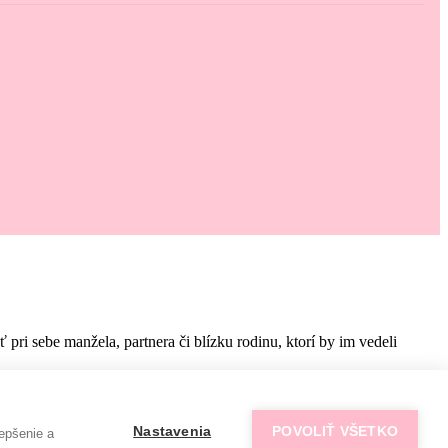
i sebe manžela, partnera či blízku rodinu, ktorí by im vedeli
Nastavenia
POVOLIŤ VŠETKO
epšenie a