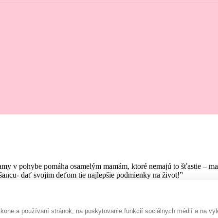
amy v pohybe pomáha osamelým mamám, ktoré nemajú to šťastie – mať pr
ancu- dať svojim deťom tie najlepšie podmienky na život!”
one a používaní stránok, na poskytovanie funkcií sociálnych médií a na vyl
Rada prispejem :-)