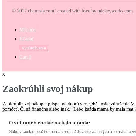
© 2017 charmsis.com | created with love by mickeyworks.com
Môj účet
Hľadať
Hľadať:
Vyhľadávanie
Cart
0
x
Zaokrúhli svoj nákup
Zaokrúhli svoj nákup a prispej na dobrú vec. Občianske združenie M
pomôcť. Či už finančne alebo inak. “Lebo každá mama by mala mať š
€
O súboroch cookie na tejto stránke
Campaign
Súbory cookie používame na zhromažďovanie a analýzu informácií o výk