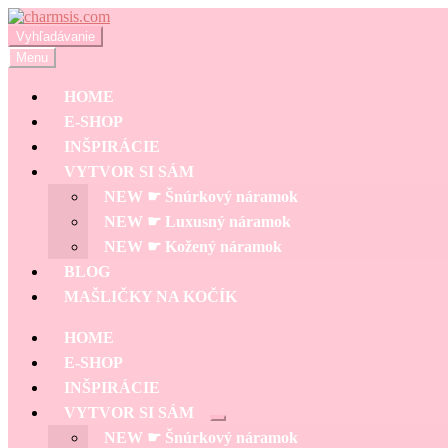
Preskočiť
Preskočiť
na
na
Hľadať:
Vyhľadávanie
navigáciu
obsah
Menu
HOME
E-SHOP
INŠPIRÁCIE
VYTVOR SI SÁM
NEW ☛ Šnúrkový náramok
NEW ☛ Luxusný náramok
NEW ☛ Kožený náramok
BLOG
MAŠLIČKY NA KOČÍK
HOME
E-SHOP
INŠPIRÁCIE
VYTVOR SI SÁM
Rozbaliť
NEW ☛ Šnúrkový náramok
podradené