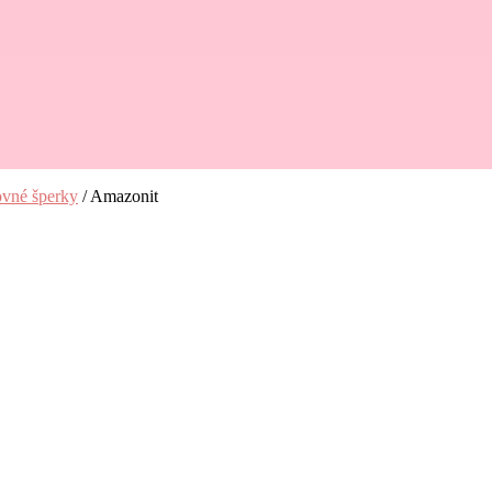
ovné šperky
/
Amazonit