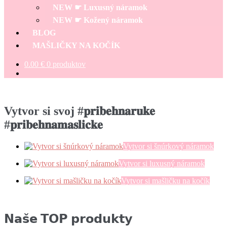
NEW ☛ Luxusný náramok
NEW ☛ Kožený náramok
BLOG
MAŠLIČKY NA KOČÍK
0.00
€
0 produktov
Vytvor si svoj #𝐩𝐫𝐢𝐛𝐞𝐡𝐧𝐚𝐫𝐮𝐤𝐞
#𝐩𝐫𝐢𝐛𝐞𝐡𝐧𝐚𝐦𝐚𝐬𝐥𝐢𝐜𝐤𝐞
Vytvor si šnúrkový náramok
Vytvor si luxusný náramok
Vytvor si mašličku na kočík
𝗡𝗮𝘀̌𝗲 𝗧𝗢𝗣 𝗽𝗿𝗼𝗱𝘂𝗸𝘁𝘆