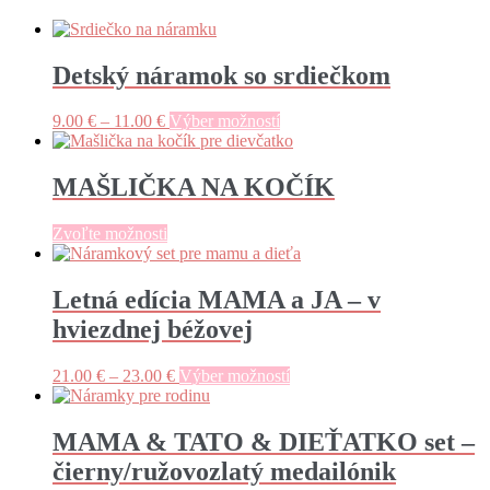
Detský náramok so srdiečkom
Price
Tento
9.00
€
–
11.00
€
Výber možností
range:
produkt
9.00 €
má
through
viacero
MAŠLIČKA NA KOČÍK
11.00 €
variantov.
Možnosti
Zvoľte možnosti
si
môžete
vybrať
Letná edícia MAMA a JA – v
na
stránke
hviezdnej béžovej
produktu.
Price
Tento
21.00
€
–
23.00
€
Výber možností
range:
produkt
21.00 €
má
through
viacero
MAMA & TATO & DIEŤATKO set –
23.00 €
variantov.
čierny/ružovozlatý medailónik
Možnosti