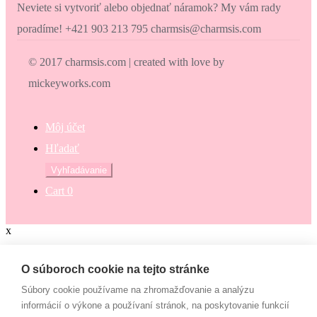
Neviete si vytvoriť alebo objednať náramok? My vám rady
poradíme! +421 903 213 795 charmsis@charmsis.com
© 2017 charmsis.com | created with love by
mickeyworks.com
Môj účet
Hľadať
Hľadať:
Vyhľadávanie
Cart
0
x
Zaokrúhli svoj nákup
O súboroch cookie na tejto stránke
Súbory cookie používame na zhromažďovanie a analýzu
Zaokrúhli svoj nákup a prispej na dobrú vec. Občianske združenie
informácií o výkone a používaní stránok, na poskytovanie funkcií
Mamy v pohybe pomáha osamelým mamám, ktoré nemajú to šťastie