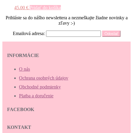
si
môžete
45.00
€
Pridať do košíka
vybrať
na
Prihláste sa do nášho newslettera a nezmeškajte žiadne novinky a
stránke
zľavy :-)
produktu.
Emailová adresa:
INFORMÁCIE
O nás
Ochrana osobných údajov
Obchodné podmienky
Platba a doručenie
FACEBOOK
KONTAKT