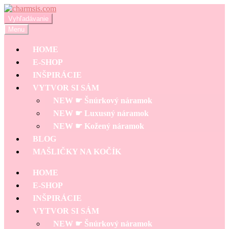
Preskočiť
Preskočiť
na
na
Hľadať:
Vyhľadávanie
navigáciu
obsah
Menu
HOME
E-SHOP
INŠPIRÁCIE
VYTVOR SI SÁM
NEW ☛ Šnúrkový náramok
NEW ☛ Luxusný náramok
NEW ☛ Kožený náramok
BLOG
MAŠLIČKY NA KOČÍK
HOME
E-SHOP
INŠPIRÁCIE
VYTVOR SI SÁM
NEW ☛ Šnúrkový náramok