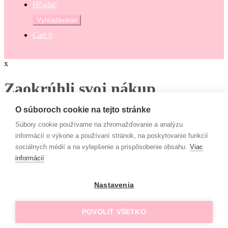
Hľadať
Hľadať:
Vyhľadávanie
Cart
0
x
Zaokrúhli svoj nákup
O súboroch cookie na tejto stránke
Zaokrúhli svoj nákup a prispej na dobrú vec. Občianske združenie
Mamy v pohybe pomáha osamelým mamám, ktoré nemajú to šťastie
Súbory cookie používame na zhromažďovanie a analýzu
– mať pri sebe manžela, partnera či blízku rodinu, ktorí by im vedeli
informácií o výkone a používaní stránok, na poskytovanie funkcií
pomôcť. Či už finančne alebo inak. “Lebo každá mama by mala
sociálnych médií a na vylepšenie a prispôsobenie obsahu.
Viac
mať šancu- dať svojim deťom tie najlepšie podmienky na život!”
informácií
€
Campaign
Nastavenia
Rada prispejem :-)
Možno nabudúce !
POVOLIŤ VŠETKO