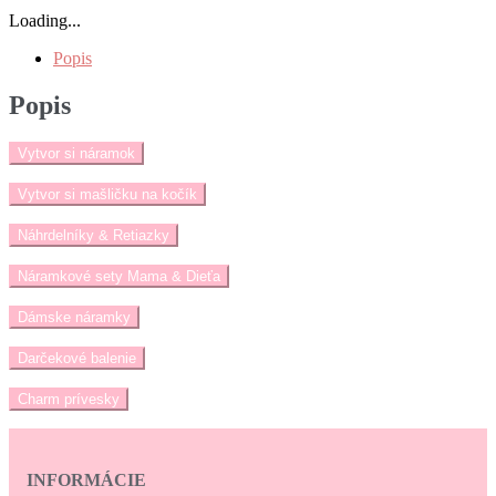
Loading...
Popis
Popis
Vytvor si náramok
Vytvor si mašličku na kočík
Náhrdelníky & Retiazky
Náramkové sety Mama & Dieťa
Dámske náramky
Darčekové balenie
Charm prívesky
INFORMÁCIE