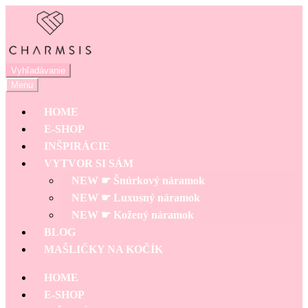
Preskočiť
Preskočiť
na
na
navigáciu
obsah
Hľadať:
Vyhľadávanie
Menu
HOME
E-SHOP
INŠPIRÁCIE
VYTVOR SI SÁM
NEW ☛ Šnúrkový náramok
NEW ☛ Luxusný náramok
NEW ☛ Kožený náramok
BLOG
MAŠLIČKY NA KOČÍK
HOME
E-SHOP