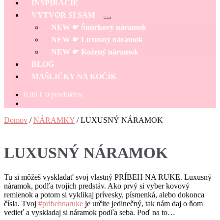
INŠPIRÁCIE
VYTVOR SI SÁM
Rozbaliť
NEW ☛ Šnúrkový náramok
podradené
menu
NEW ☛ Luxusný náramok
NEW ☛ Kožený náramok
BLOG
MAŠLIČKY NA KOČÍK
0.00
€
0 produktov
Domov
/
NÁRAMKY
/
LUXUSNÝ NÁRAMOK
LUXUSNÝ NÁRAMOK
Tu si môžeš vyskladať svoj vlastný PRÍBEH NA RUKE. Luxusný
náramok, podľa tvojich predstáv. Ako prvý si vyber kovový
remienok a potom si vyklikaj prívesky, písmenká, alebo dokonca
čísla. Tvoj
#pribehnaruke
je určite jedinečný, tak nám daj o ňom
vedieť a vyskladaj si náramok podľa seba. Poď na to…