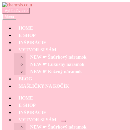
Preskočiť
Preskočiť
na
na
Hľadať:
Vyhľadávanie
navigáciu
obsah
Menu
HOME
E-SHOP
INŠPIRÁCIE
VYTVOR SI SÁM
NEW ☛ Šnúrkový náramok
NEW ☛ Luxusný náramok
NEW ☛ Kožený náramok
BLOG
MAŠLIČKY NA KOČÍK
HOME
E-SHOP
INŠPIRÁCIE
VYTVOR SI SÁM
Rozbaliť
NEW ☛ Šnúrkový náramok
podradené