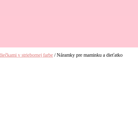
ečkami v striebornej farbe
/
Náramky pre maminku a dieťatko