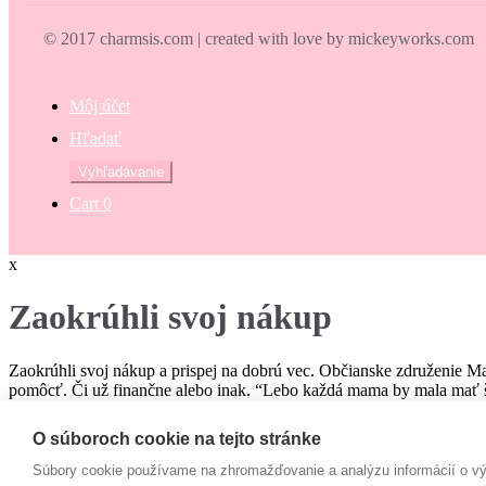
© 2017 charmsis.com | created with love by mickeyworks.com
Môj účet
Hľadať
Hľadať:
Vyhľadávanie
Cart
0
x
Zaokrúhli svoj nákup
Zaokrúhli svoj nákup a prispej na dobrú vec. Občianske združenie M
pomôcť. Či už finančne alebo inak. “Lebo každá mama by mala mať š
€
O súboroch cookie na tejto stránke
Campaign
Súbory cookie používame na zhromažďovanie a analýzu informácií o výk