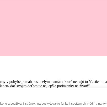
amy v pohybe pomáha osamelým mamám, ktoré nemajú to šťastie – mať pr
ancu- dať svojim deťom tie najlepšie podmienky na život!”
one a používaní stránok, na poskytovanie funkcií sociálnych médií a na vyl
Rada prispejem :-)