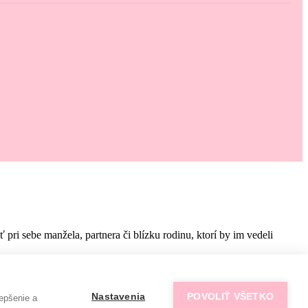
i sebe manžela, partnera či blízku rodinu, ktorí by im vedeli
Nastavenia
POVOLIŤ VŠETKO
epšenie a