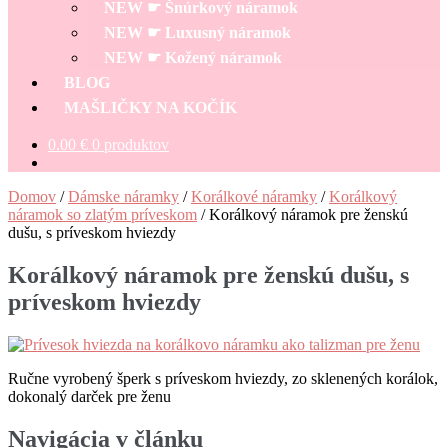
NEW ☛ Šnúrkový náramok
NEW ☛ Luxusný náramok
NEW ☛ Kožený náramok
BLOG
MAŠLIČKY NA KOČÍK
0.00
€
0 produktov
Domov
/
Dámske náramky
/
Korálkové náramky
/
Korálkový
náramok so zlatým príveskom
/
Korálkový náramok pre ženskú
dušu, s príveskom hviezdy
Korálkový náramok pre ženskú dušu, s
príveskom hviezdy
Ručne vyrobený šperk s príveskom hviezdy, zo sklenených korálok,
dokonalý darček pre ženu
Navigácia v článku