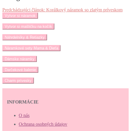
Predchádzajúci článok:
Korálkový náramok so zlatým príveskom
Vytvor si náramok
Vytvor si mašličku na kočík
Náhrdelníky & Retiazky
Náramkové sety Mama & Dieťa
Dámske náramky
Darčekové balenie
Charm prívesky
INFORMÁCIE
O nás
Ochrana osobných údajov