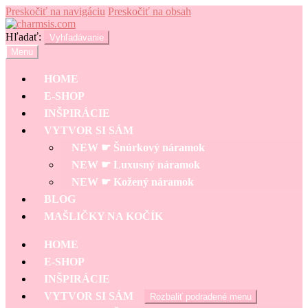
Preskočiť na navigáciu
Preskočiť na obsah
Hľadať:
Vyhľadávanie
Menu
HOME
E-SHOP
INŠPIRÁCIE
VYTVOR SI SÁM
NEW ☛ Šnúrkový náramok
NEW ☛ Luxusný náramok
NEW ☛ Kožený náramok
BLOG
MAŠLIČKY NA KOČÍK
HOME
E-SHOP
INŠPIRÁCIE
VYTVOR SI SÁM
Rozbaliť podradené menu