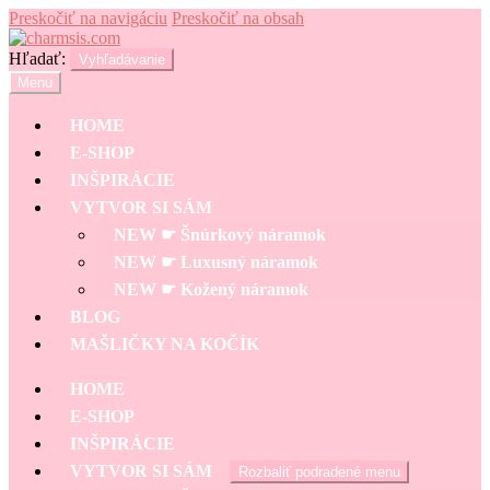
Preskočiť na navigáciu
Preskočiť na obsah
Hľadať:
Vyhľadávanie
Menu
HOME
E-SHOP
INŠPIRÁCIE
VYTVOR SI SÁM
NEW ☛ Šnúrkový náramok
NEW ☛ Luxusný náramok
NEW ☛ Kožený náramok
BLOG
MAŠLIČKY NA KOČÍK
HOME
E-SHOP
INŠPIRÁCIE
VYTVOR SI SÁM
Rozbaliť podradené menu