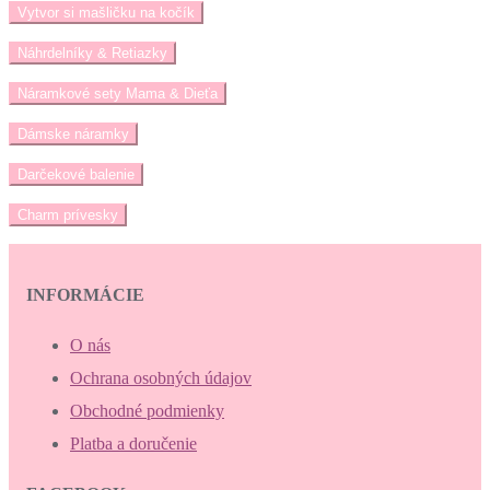
Vytvor si mašličku na kočík
Náhrdelníky & Retiazky
Náramkové sety Mama & Dieťa
Dámske náramky
Darčekové balenie
Charm prívesky
INFORMÁCIE
O nás
Ochrana osobných údajov
Obchodné podmienky
Platba a doručenie