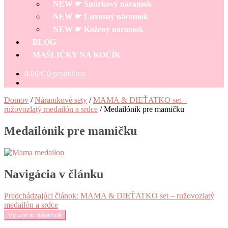
NEW ☛ Šnúrkový náramok
NEW ☛ Luxusný náramok
NEW ☛ Kožený náramok
BLOG
MAŠLIČKY NA KOČÍK
0.00
€
0 produktov
Domov
/
Náramkové sety
/
MAMA & DIEŤATKO set –
ružovozlatý medailón a srdce
/
Medailónik pre mamičku
Medailónik pre mamičku
Navigácia v článku
Predchádzajúci článok:
MAMA & DIEŤATKO set – ružovozlatý
medailón a srdce
Vytvor si náramok