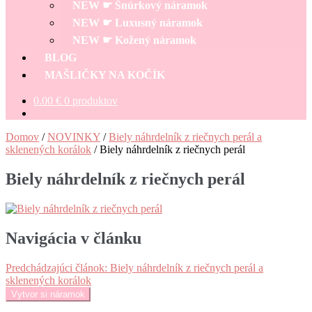
NEW ☛ Šnúrkový náramok
NEW ☛ Luxusný náramok
NEW ☛ Kožený náramok
BLOG
MAŠLIČKY NA KOČÍK
0.00
€
0 produktov
Domov
/
NOVINKY
/
Biely náhrdelník z riečnych perál a
sklenených korálok
/
Biely náhrdelník z riečnych perál
Biely náhrdelník z riečnych perál
Navigácia v článku
Predchádzajúci článok:
Biely náhrdelník z riečnych perál a
sklenených korálok
Vytvor si náramok