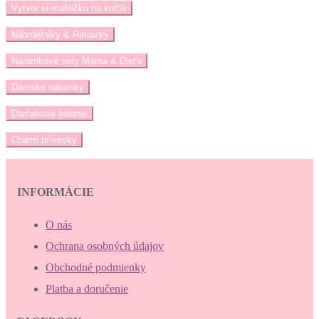
Vytvor si mašličku na kočík
Náhrdelníky & Retiazky
Náramkové sety Mama & Dieťa
Dámske náramky
Darčekové balenie
Charm prívesky
INFORMÁCIE
O nás
Ochrana osobných údajov
Obchodné podmienky
Platba a doručenie