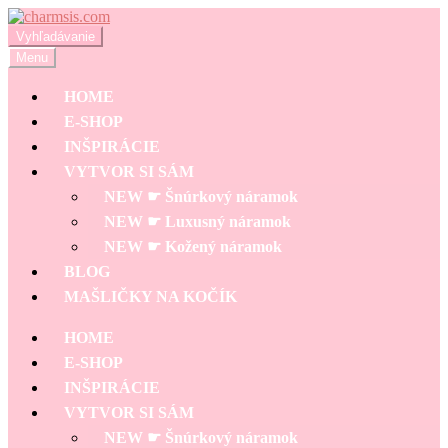
Preskočiť
Preskočiť
na
na
Hľadať:
Vyhľadávanie
navigáciu
obsah
Menu
HOME
E-SHOP
INŠPIRÁCIE
VYTVOR SI SÁM
NEW ☛ Šnúrkový náramok
NEW ☛ Luxusný náramok
NEW ☛ Kožený náramok
BLOG
MAŠLIČKY NA KOČÍK
HOME
E-SHOP
INŠPIRÁCIE
VYTVOR SI SÁM
NEW ☛ Šnúrkový náramok