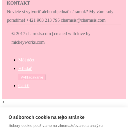
KONTAKT
Neviete si vytvoriť alebo objednať náramok? My vám rady
poradíme! +421 903 213 795 charmsis@charmsis.com
© 2017 charmsis.com | created with love by
mickeyworks.com
Môj účet
Hľadať
Hľadať:
Vyhľadávanie
Cart
0
x
Zaokrúhli svoj nákup
O súboroch cookie na tejto stránke
Súbory cookie používame na zhromažďovanie a analýzu