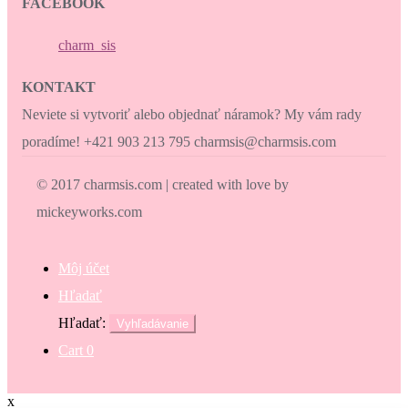
FACEBOOK
charm_sis
KONTAKT
Neviete si vytvoriť alebo objednať náramok? My vám rady
poradíme! +421 903 213 795 charmsis@charmsis.com
© 2017 charmsis.com | created with love by
mickeyworks.com
Môj účet
Hľadať
Hľadať:
Vyhľadávanie
Cart
0
x