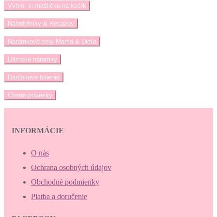
Vytvor si mašličku na kočík
Náhrdelníky & Retiazky
Náramkové sety Mama & Dieťa
Dámske náramky
Darčekové balenie
Charm prívesky
INFORMÁCIE
O nás
Ochrana osobných údajov
Obchodné podmienky
Platba a doručenie