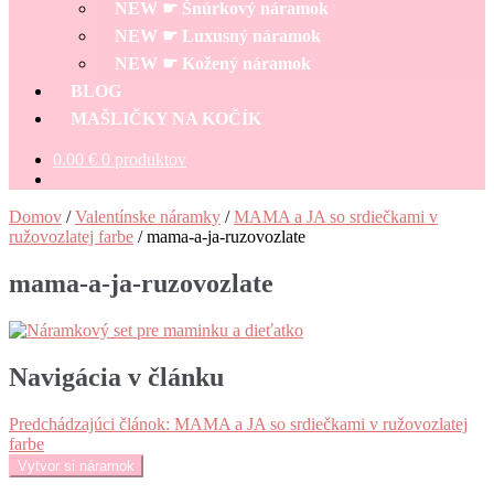
NEW ☛ Šnúrkový náramok
NEW ☛ Luxusný náramok
NEW ☛ Kožený náramok
BLOG
MAŠLIČKY NA KOČÍK
0.00
€
0 produktov
Domov
/
Valentínske náramky
/
MAMA a JA so srdiečkami v
ružovozlatej farbe
/
mama-a-ja-ruzovozlate
mama-a-ja-ruzovozlate
Navigácia v článku
Predchádzajúci článok:
MAMA a JA so srdiečkami v ružovozlatej
farbe
Vytvor si náramok