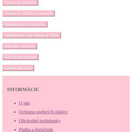
Vytvor si náramok
Vytvor si mašličku na kočík
Náhrdelníky & Retiazky
Náramkové sety Mama & Dieťa
Dámske náramky
Darčekové balenie
Charm prívesky
INFORMÁCIE
O nás
Ochrana osobných údajov
Obchodné podmienky
Platba a doručenie