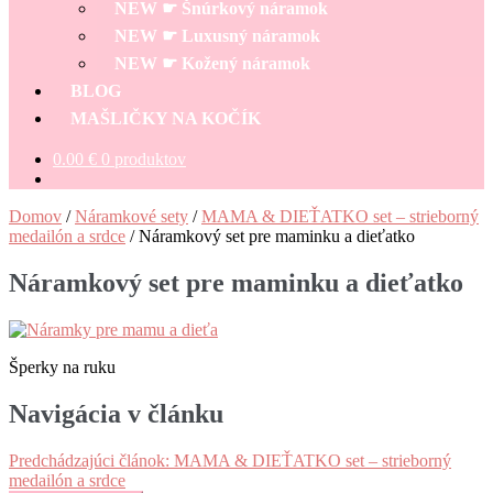
NEW ☛ Šnúrkový náramok
NEW ☛ Luxusný náramok
NEW ☛ Kožený náramok
BLOG
MAŠLIČKY NA KOČÍK
0.00
€
0 produktov
Domov
/
Náramkové sety
/
MAMA & DIEŤATKO set – strieborný
medailón a srdce
/
Náramkový set pre maminku a dieťatko
Náramkový set pre maminku a dieťatko
Šperky na ruku
Navigácia v článku
Predchádzajúci článok:
MAMA & DIEŤATKO set – strieborný
medailón a srdce