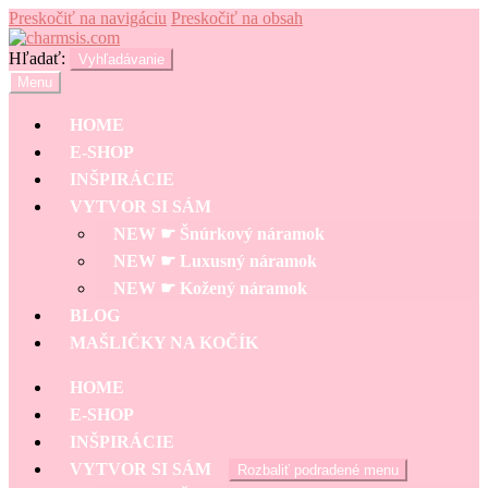
Preskočiť na navigáciu
Preskočiť na obsah
Hľadať:
Vyhľadávanie
Menu
HOME
E-SHOP
INŠPIRÁCIE
VYTVOR SI SÁM
NEW ☛ Šnúrkový náramok
NEW ☛ Luxusný náramok
NEW ☛ Kožený náramok
BLOG
MAŠLIČKY NA KOČÍK
HOME
E-SHOP
INŠPIRÁCIE
VYTVOR SI SÁM
Rozbaliť podradené menu