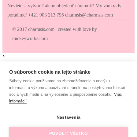
Neviete si vytvoriť alebo objednať náramok? My vám rady
poradíme! +421 903 213 795 charmsis@charmsis.com
© 2017 charmsis.com | created with love by
mickeyworks.com
x
Zaokrúhli svoj nákup
O súboroch cookie na tejto stránke
Súbory cookie používame na zhromažďovanie a analýzu
Zaokrúhli svoj nákup a prispej na dobrú vec. Občianske združenie
informácií o výkone a používaní stránok, na poskytovanie funkcií
Mamy v pohybe pomáha osamelým mamám, ktoré nemajú to šťastie
sociálnych médií a na vylepšenie a prispôsobenie obsahu.
Viac
– mať pri sebe manžela, partnera či blízku rodinu, ktorí by im vedeli
informácií
pomôcť. Či už finančne alebo inak. “Lebo každá mama by mala
mať šancu- dať svojim deťom tie najlepšie podmienky na život!”
Nastavenia
€
Campaign
Rada prispejem :-)
POVOLIŤ VŠETKO
0