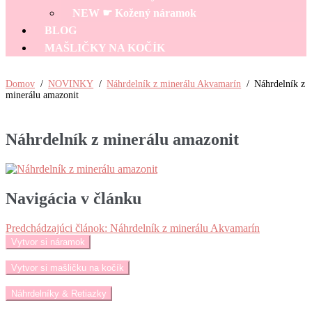
NEW ☛ Kožený náramok
BLOG
MAŠLIČKY NA KOČÍK
Domov
/
NOVINKY
/
Náhrdelník z minerálu Akvamarín
/
Náhrdelník z
minerálu amazonit
Náhrdelník z minerálu amazonit
Navigácia v článku
Predchádzajúci článok:
Náhrdelník z minerálu Akvamarín
Vytvor si náramok
Vytvor si mašličku na kočík
Náhrdelníky & Retiazky