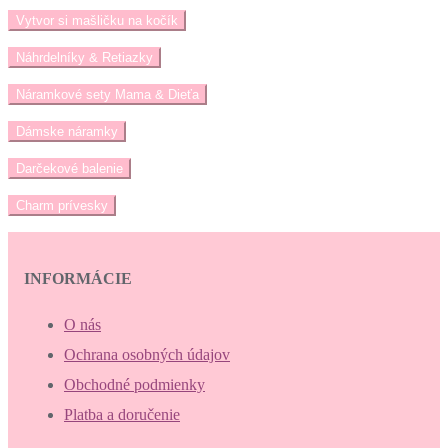
Vytvor si mašličku na kočík
Náhrdelníky & Retiazky
Náramkové sety Mama & Dieťa
Dámske náramky
Darčekové balenie
Charm prívesky
INFORMÁCIE
O nás
Ochrana osobných údajov
Obchodné podmienky
Platba a doručenie