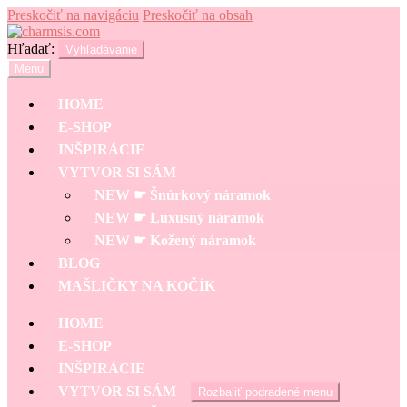
Preskočiť na navigáciu
Preskočiť na obsah
Hľadať:
Vyhľadávanie
Menu
HOME
E-SHOP
INŠPIRÁCIE
VYTVOR SI SÁM
NEW ☛ Šnúrkový náramok
NEW ☛ Luxusný náramok
NEW ☛ Kožený náramok
BLOG
MAŠLIČKY NA KOČÍK
HOME
E-SHOP
INŠPIRÁCIE
VYTVOR SI SÁM
Rozbaliť podradené menu