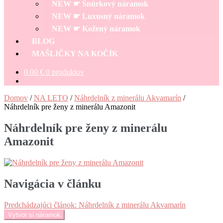
NEW ☛ Šnúrkový náramok
NEW ☛ Luxusný náramok
NEW ☛ Kožený náramok
BLOG
MAŠLIČKY NA KOČÍK
0.00
€
0 produktov
Domov
/
NA LETO
/
Náhrdelník z minerálu Akvamarín
/
Náhrdelník pre ženy z minerálu Amazonit
Náhrdelník pre ženy z minerálu
Amazonit
Navigácia v článku
Predchádzajúci článok:
Náhrdelník z minerálu Akvamarín
Vytvor si náramok