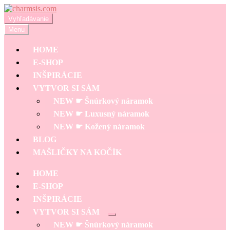
Preskočiť
Preskočiť
na
na
Hľadať:
Vyhľadávanie
navigáciu
obsah
Menu
HOME
E-SHOP
INŠPIRÁCIE
VYTVOR SI SÁM
NEW ☛ Šnúrkový náramok
NEW ☛ Luxusný náramok
NEW ☛ Kožený náramok
BLOG
MAŠLIČKY NA KOČÍK
HOME
E-SHOP
INŠPIRÁCIE
VYTVOR SI SÁM
Rozbaliť
NEW ☛ Šnúrkový náramok
podradené