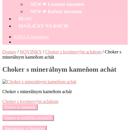
menu
NEW ☛ Luxusný náramok
NEW ☛ Kožený náramok
BLOG
MAŠLIČKY NA KOČÍK
0.00
€
0 produktov
Domov
/
NOVINKY
/
Choker s kvetinovým achátom
/
Choker s
minerálnym kameňom achát
Choker s minerálnym kameňom achát
Choker s minerálnym kameňom achát
Navigácia
Predchádzajúci
Choker s kvetinovým achátom
článok:
Vytvor si náramok
v
článku
Vytvor si mašličku na kočík
Náhrdelníky & Retiazky