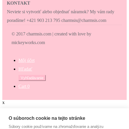
KONTAKT
Neviete si vytvoriť alebo objednať náramok? My vám rady
poradíme! +421 903 213 795 charmsis@charmsis.com
© 2017 charmsis.com | created with love by
mickeyworks.com
Môj účet
Hľadať
Hľadať:
Vyhľadávanie
Cart
0
x
Zaokrúhli svoj nákup
O súboroch cookie na tejto stránke
Súbory cookie používame na zhromažďovanie a analýzu