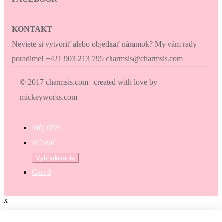
KONTAKT
Neviete si vytvoriť alebo objednať náramok? My vám rady
poradíme! +421 903 213 795 charmsis@charmsis.com
© 2017 charmsis.com | created with love by
mickeyworks.com
Môj účet
Hľadať
Hľadať:
Vyhľadávanie
Cart
0
x