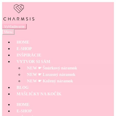
Preskočiť
Preskočiť
na
na
navigáciu
obsah
Hľadať:
Vyhľadávanie
Menu
HOME
E-SHOP
INŠPIRÁCIE
VYTVOR SI SÁM
NEW ☛ Šnúrkový náramok
NEW ☛ Luxusný náramok
NEW ☛ Kožený náramok
BLOG
MAŠLIČKY NA KOČÍK
HOME
E-SHOP