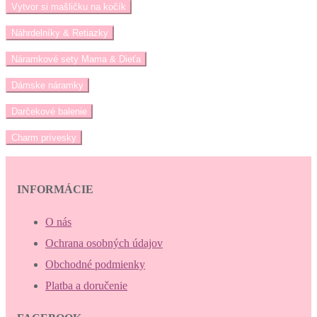
Vytvor si mašličku na kočík
Náhrdelníky & Retiazky
Náramkové sety Mama & Dieťa
Dámske náramky
Darčekové balenie
Charm prívesky
INFORMÁCIE
O nás
Ochrana osobných údajov
Obchodné podmienky
Platba a doručenie