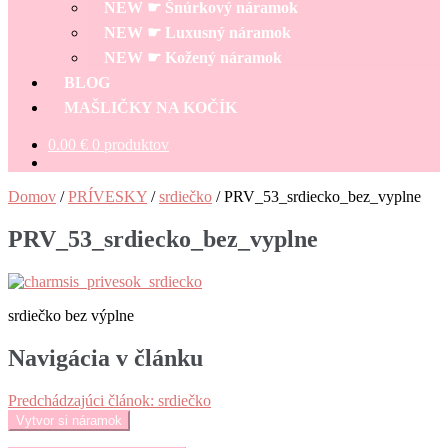
NEW ☛ Šnúrkový náramok
NEW ☛ Luxusný náramok
NEW ☛ Kožený náramok
BLOG
MAŠLIČKY NA KOČÍK
0.00
€
0 produktov
Domov
/
PRÍVESKY
/
srdiečko
/
PRV_53_srdiecko_bez_vyplne
PRV_53_srdiecko_bez_vyplne
srdiečko bez výplne
Navigácia v článku
Predchádzajúci článok:
srdiečko
Vytvor si náramok