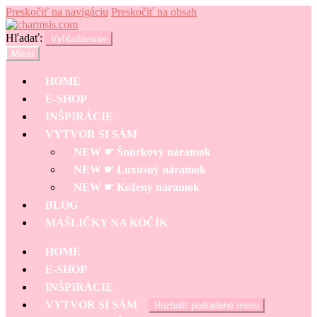
Preskočiť na navigáciu
Preskočiť na obsah
Hľadať:
Vyhľadávanie
Menu
HOME
E-SHOP
INŠPIRÁCIE
VYTVOR SI SÁM
NEW ☛ Šnúrkový náramok
NEW ☛ Luxusný náramok
NEW ☛ Kožený náramok
BLOG
MAŠLIČKY NA KOČÍK
HOME
E-SHOP
INŠPIRÁCIE
VYTVOR SI SÁM
Rozbaliť podradené menu