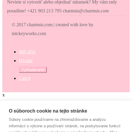
Neviete si vytvoriť alebo objednať náramok? My vám rady
poradíme! +421 903 213 795 charmsis@charmsis.com
© 2017 charmsis.com | created with love by
mickeyworks.com
Môj účet
Hľadať
Hľadať:
Vyhľadávanie
Cart
0
x
Zaokrúhli svoj nákup
O súboroch cookie na tejto stránke
Súbory cookie používame na zhromažďovanie a analýzu
Zaokrúhli svoj nákup a prispej na dobrú vec. Občianske združenie
informácií o výkone a používaní stránok, na poskytovanie funkcií
Mamy v pohybe pomáha osamelým mamám, ktoré nemajú to šťastie