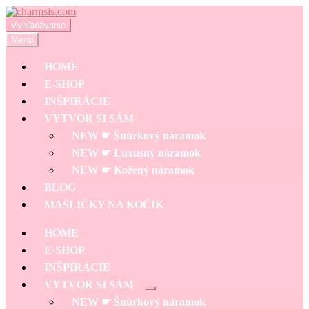
Preskočiť
Preskočiť
na
na
Hľadať:
Vyhľadávanie
navigáciu
obsah
Menu
HOME
E-SHOP
INŠPIRÁCIE
VYTVOR SI SÁM
NEW ☛ Šnúrkový náramok
NEW ☛ Luxusný náramok
NEW ☛ Kožený náramok
BLOG
MAŠLIČKY NA KOČÍK
HOME
E-SHOP
INŠPIRÁCIE
VYTVOR SI SÁM
Rozbaliť
NEW ☛ Šnúrkový náramok
podradené