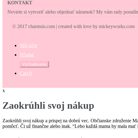
KONTAKT
Neviete si vytvoriť alebo objednať náramok? My vám rady porad
© 2017 charmsis.com | created with love by mickeyworks.com
Môj účet
Hľadať
Hľadať:
Vyhľadávanie
Cart
0
x
Zaokrúhli svoj nákup
Zaokrúhli svoj nákup a prispej na dobrú vec. Občianske združenie M
pomôcť. Či už finančne alebo inak. “Lebo každá mama by mala mať š
€