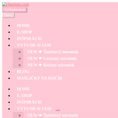
Preskočiť
Preskočiť
na
na
Hľadať:
Vyhľadávanie
navigáciu
obsah
Menu
HOME
E-SHOP
INŠPIRÁCIE
VYTVOR SI SÁM
NEW ☛ Šnúrkový náramok
NEW ☛ Luxusný náramok
NEW ☛ Kožený náramok
BLOG
MAŠLIČKY NA KOČÍK
HOME
E-SHOP
INŠPIRÁCIE
VYTVOR SI SÁM
Rozbaliť
NEW ☛ Šnúrkový náramok
podradené