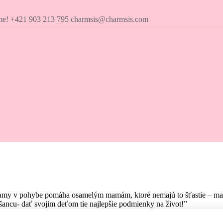
íme! +421 903 213 795 charmsis@charmsis.com
amy v pohybe pomáha osamelým mamám, ktoré nemajú to šťastie – mať pr
ancu- dať svojim deťom tie najlepšie podmienky na život!”