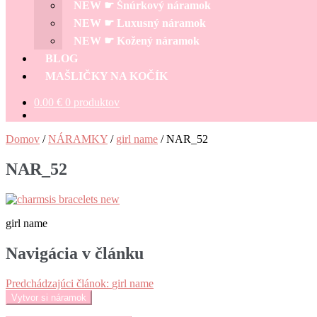
NEW ☛ Šnúrkový náramok
NEW ☛ Luxusný náramok
NEW ☛ Kožený náramok
BLOG
MAŠLIČKY NA KOČÍK
0.00
€
0 produktov
Domov
/
NÁRAMKY
/
girl name
/
NAR_52
NAR_52
girl name
Navigácia v článku
Predchádzajúci článok:
girl name
Vytvor si náramok