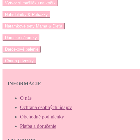
Vytvor si mašličku na kočík
Náhrdelníky & Retiazky
Náramkové sety Mama & Dieťa
Dámske náramky
Darčekové balenie
Charm prívesky
INFORMÁCIE
O nás
Ochrana osobných údajov
Obchodné podmienky
Platba a doručenie