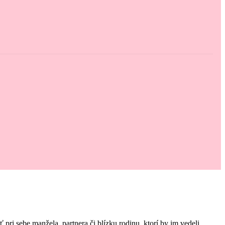
i sebe manžela, partnera či blízku rodinu, ktorí by im vedeli