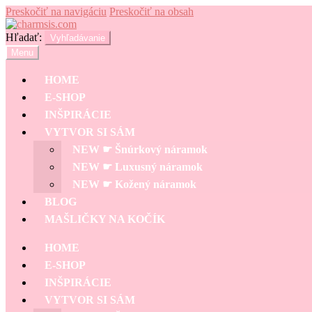
Preskočiť na navigáciu
Preskočiť na obsah
Hľadať:
Vyhľadávanie
Menu
HOME
E-SHOP
INŠPIRÁCIE
VYTVOR SI SÁM
NEW ☛ Šnúrkový náramok
NEW ☛ Luxusný náramok
NEW ☛ Kožený náramok
BLOG
MAŠLIČKY NA KOČÍK
HOME
E-SHOP
INŠPIRÁCIE
VYTVOR SI SÁM