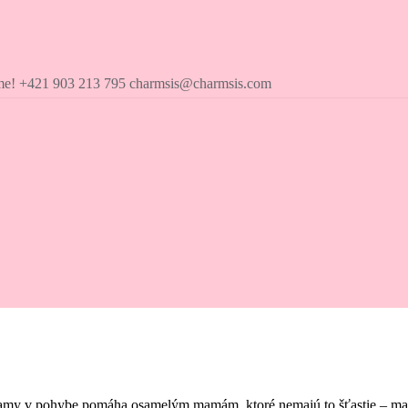
íme! +421 903 213 795 charmsis@charmsis.com
amy v pohybe pomáha osamelým mamám, ktoré nemajú to šťastie – mať pr