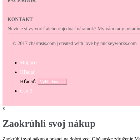
FACEBOOK
KONTAKT
Neviete si vytvoriť alebo objednať náramok? My vám rady porad
© 2017 charmsis.com | created with love by mickeyworks.com
Môj účet
Hľadať
Hľadať:
Vyhľadávanie
Cart
0
x
Zaokrúhli svoj nákup
Zaokrúhli svoj nákup a prispej na dobrú vec. Občianske združenie M