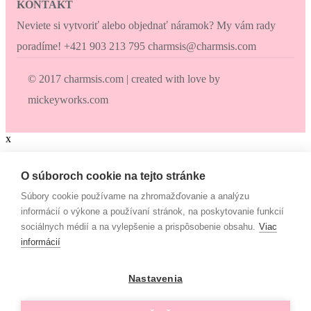
KONTAKT
Neviete si vytvoriť alebo objednať náramok? My vám rady
poradíme! +421 903 213 795 charmsis@charmsis.com
© 2017 charmsis.com | created with love by
mickeyworks.com
x
Zaokrúhli svoj nákup
O súboroch cookie na tejto stránke
Súbory cookie používame na zhromažďovanie a analýzu
Zaokrúhli svoj nákup a prispej na dobrú vec. Občianske združenie
informácií o výkone a používaní stránok, na poskytovanie funkcií
Mamy v pohybe pomáha osamelým mamám, ktoré nemajú to šťastie
sociálnych médií a na vylepšenie a prispôsobenie obsahu.
Viac
– mať pri sebe manžela, partnera či blízku rodinu, ktorí by im vedeli
informácií
pomôcť. Či už finančne alebo inak. “Lebo každá mama by mala
mať šancu- dať svojim deťom tie najlepšie podmienky na život!”
Nastavenia
€
Campaign
Rada prispejem :-)