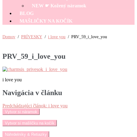
NEW ☛ Kožený náramok
BLOG
MAŠLIČKY NA KOČÍK
Domov
/
PRÍVESKY
/
i love you
/
PRV_59_i_love_you
PRV_59_i_love_you
i love you
Navigácia v článku
Predchádzajúci článok:
i love you
Vytvor si náramok
Vytvor si mašličku na kočík
Náhrdelníky & Retiazky