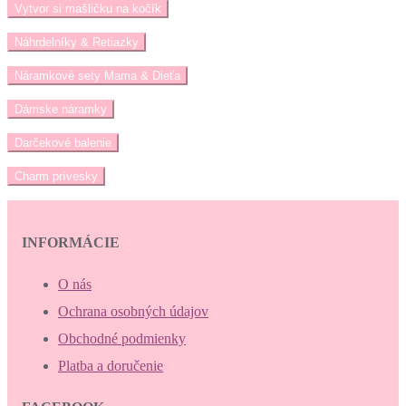
Vytvor si mašličku na kočík
Náhrdelníky & Retiazky
Náramkové sety Mama & Dieťa
Dámske náramky
Darčekové balenie
Charm prívesky
INFORMÁCIE
O nás
Ochrana osobných údajov
Obchodné podmienky
Platba a doručenie