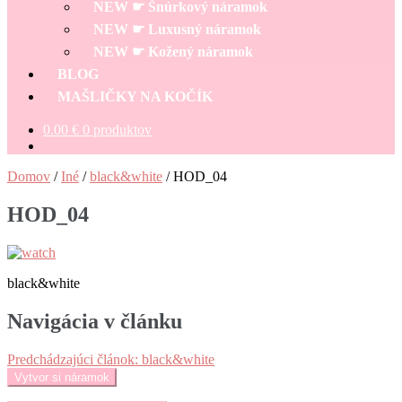
NEW ☛ Šnúrkový náramok
NEW ☛ Luxusný náramok
NEW ☛ Kožený náramok
BLOG
MAŠLIČKY NA KOČÍK
0.00
€
0 produktov
Domov
/
Iné
/
black&white
/
HOD_04
HOD_04
black&white
Navigácia v článku
Predchádzajúci článok:
black&white
Vytvor si náramok