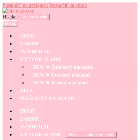
Preskočiť na navigáciu
Preskočiť na obsah
Hľadať:
Vyhľadávanie
Menu
HOME
E-SHOP
INŠPIRÁCIE
VYTVOR SI SÁM
NEW ☛ Šnúrkový náramok
NEW ☛ Luxusný náramok
NEW ☛ Kožený náramok
BLOG
MAŠLIČKY NA KOČÍK
HOME
E-SHOP
INŠPIRÁCIE
VYTVOR SI SÁM
Rozbaliť podradené menu