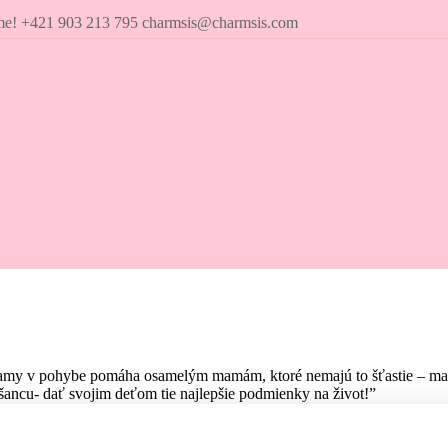
íme! +421 903 213 795 charmsis@charmsis.com
amy v pohybe pomáha osamelým mamám, ktoré nemajú to šťastie – mať pr
ancu- dať svojim deťom tie najlepšie podmienky na život!”