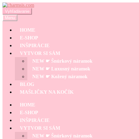
Preskočiť
Preskočiť
na
na
Hľadať:
Vyhľadávanie
navigáciu
obsah
Menu
HOME
E-SHOP
INŠPIRÁCIE
VYTVOR SI SÁM
NEW ☛ Šnúrkový náramok
NEW ☛ Luxusný náramok
NEW ☛ Kožený náramok
BLOG
MAŠLIČKY NA KOČÍK
HOME
E-SHOP
INŠPIRÁCIE
VYTVOR SI SÁM
NEW ☛ Šnúrkový náramok