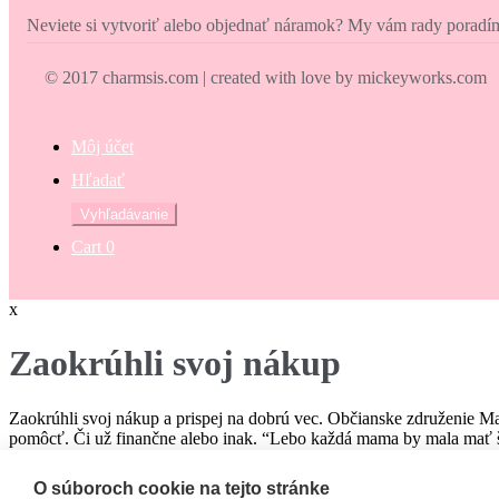
Neviete si vytvoriť alebo objednať náramok? My vám rady porad
© 2017 charmsis.com | created with love by mickeyworks.com
Môj účet
Hľadať
Hľadať:
Vyhľadávanie
Cart
0
x
Zaokrúhli svoj nákup
Zaokrúhli svoj nákup a prispej na dobrú vec. Občianske združenie M
pomôcť. Či už finančne alebo inak. “Lebo každá mama by mala mať š
€
O súboroch cookie na tejto stránke