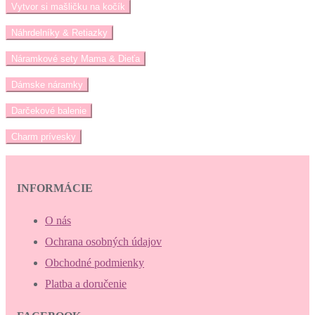
Vytvor si mašličku na kočík
Náhrdelníky & Retiazky
Náramkové sety Mama & Dieťa
Dámske náramky
Darčekové balenie
Charm prívesky
INFORMÁCIE
O nás
Ochrana osobných údajov
Obchodné podmienky
Platba a doručenie