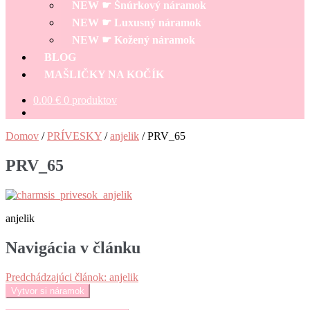
NEW ☛ Šnúrkový náramok
NEW ☛ Luxusný náramok
NEW ☛ Kožený náramok
BLOG
MAŠLIČKY NA KOČÍK
0.00
€
0 produktov
Domov
/
PRÍVESKY
/
anjelik
/
PRV_65
PRV_65
anjelik
Navigácia v článku
Predchádzajúci článok:
anjelik
Vytvor si náramok