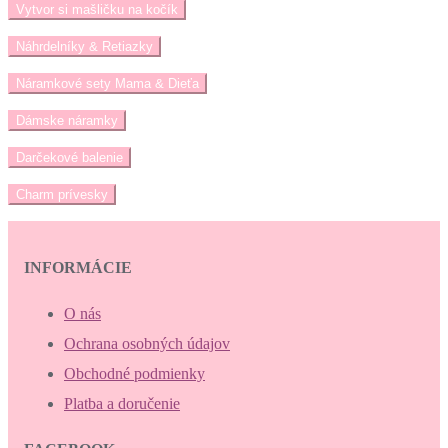
Vytvor si mašličku na kočík
Náhrdelníky & Retiazky
Náramkové sety Mama & Dieťa
Dámske náramky
Darčekové balenie
Charm prívesky
INFORMÁCIE
O nás
Ochrana osobných údajov
Obchodné podmienky
Platba a doručenie