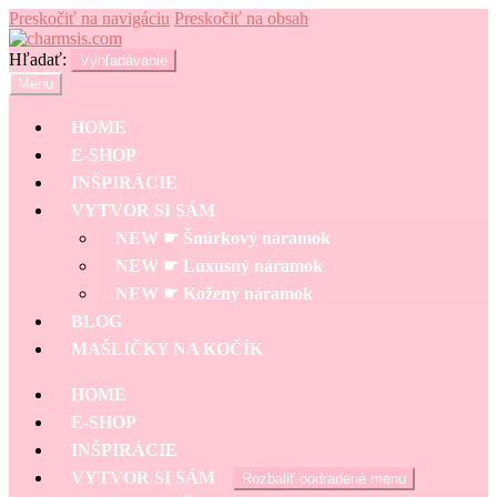
Preskočiť na navigáciu
Preskočiť na obsah
Hľadať:
Vyhľadávanie
Menu
HOME
E-SHOP
INŠPIRÁCIE
VYTVOR SI SÁM
NEW ☛ Šnúrkový náramok
NEW ☛ Luxusný náramok
NEW ☛ Kožený náramok
BLOG
MAŠLIČKY NA KOČÍK
HOME
E-SHOP
INŠPIRÁCIE
VYTVOR SI SÁM
Rozbaliť podradené menu