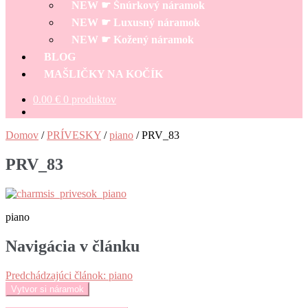
NEW ☛ Šnúrkový náramok
NEW ☛ Luxusný náramok
NEW ☛ Kožený náramok
BLOG
MAŠLIČKY NA KOČÍK
0.00
€
0 produktov
Domov
/
PRÍVESKY
/
piano
/
PRV_83
PRV_83
piano
Navigácia v článku
Predchádzajúci článok:
piano
Vytvor si náramok