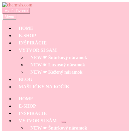
Preskočiť
Preskočiť
na
na
Hľadať:
Vyhľadávanie
navigáciu
obsah
Menu
HOME
E-SHOP
INŠPIRÁCIE
VYTVOR SI SÁM
NEW ☛ Šnúrkový náramok
NEW ☛ Luxusný náramok
NEW ☛ Kožený náramok
BLOG
MAŠLIČKY NA KOČÍK
HOME
E-SHOP
INŠPIRÁCIE
VYTVOR SI SÁM
Rozbaliť
NEW ☛ Šnúrkový náramok
podradené