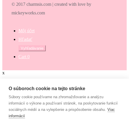
© 2017 charmsis.com | created with love by
mickeyworks.com
Môj účet
Hľadať
Hľadať:
Vyhľadávanie
Cart
0
x
Zaokrúhli svoj nákup
O súboroch cookie na tejto stránke
Súbory cookie používame na zhromažďovanie a analýzu
Zaokrúhli svoj nákup a prispej na dobrú vec. Občianske združenie
informácií o výkone a používaní stránok, na poskytovanie funkcií
Mamy v pohybe pomáha osamelým mamám, ktoré nemajú to šťastie
sociálnych médií a na vylepšenie a prispôsobenie obsahu.
Viac
– mať pri sebe manžela, partnera či blízku rodinu, ktorí by im vedeli
informácií
pomôcť. Či už finančne alebo inak. “Lebo každá mama by mala
mať šancu- dať svojim deťom tie najlepšie podmienky na život!”