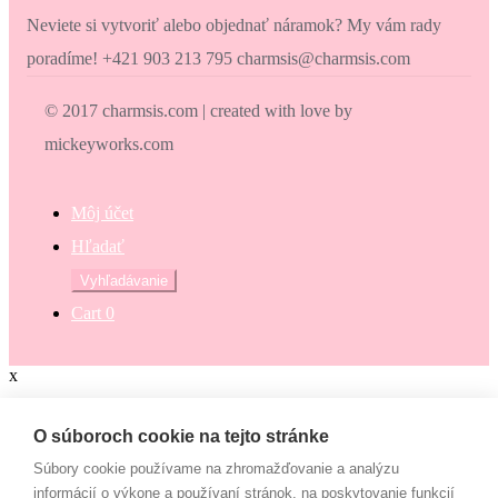
Neviete si vytvoriť alebo objednať náramok? My vám rady
poradíme! +421 903 213 795 charmsis@charmsis.com
© 2017 charmsis.com | created with love by
mickeyworks.com
Môj účet
Hľadať
Hľadať:
Vyhľadávanie
Cart
0
x
Zaokrúhli svoj nákup
O súboroch cookie na tejto stránke
Súbory cookie používame na zhromažďovanie a analýzu
Zaokrúhli svoj nákup a prispej na dobrú vec. Občianske združenie
informácií o výkone a používaní stránok, na poskytovanie funkcií