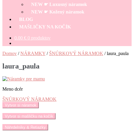
NEW ☛ Luxusný náramok
NEW ☛ Kožený náramok
BLOG
MAŠLIČKY NA KOČÍK
0.00
€
0 produktov
Domov
/
NÁRAMKY
/
ŠNÚRKOVÝ NÁRAMOK
/
laura_paula
laura_paula
Meno dcér
Navigácia
Predchádzajúci
ŠNÚRKOVÝ NÁRAMOK
článok:
Vytvor si náramok
v
článku
Vytvor si mašličku na kočík
Náhrdelníky & Retiazky