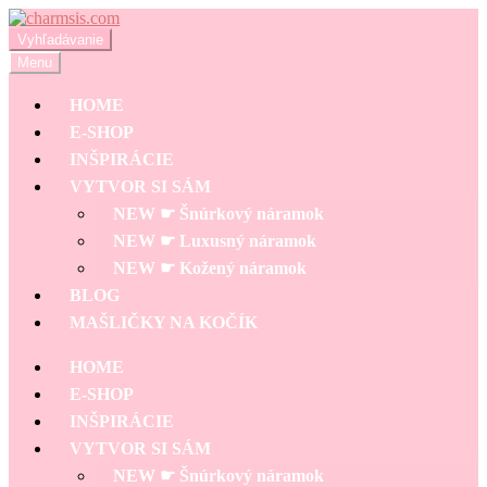
Preskočiť
Preskočiť
na
na
Hľadať:
Vyhľadávanie
navigáciu
obsah
Menu
HOME
E-SHOP
INŠPIRÁCIE
VYTVOR SI SÁM
NEW ☛ Šnúrkový náramok
NEW ☛ Luxusný náramok
NEW ☛ Kožený náramok
BLOG
MAŠLIČKY NA KOČÍK
HOME
E-SHOP
INŠPIRÁCIE
VYTVOR SI SÁM
NEW ☛ Šnúrkový náramok