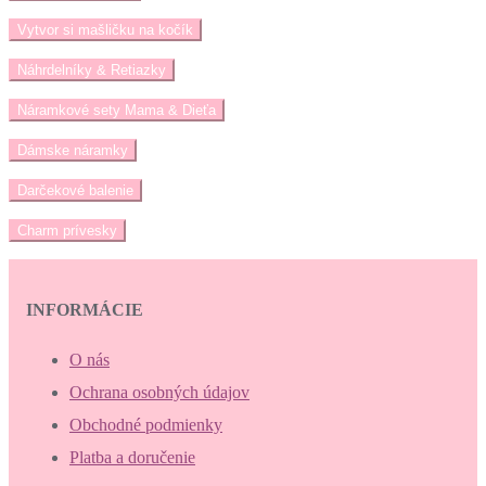
Vytvor si mašličku na kočík
Náhrdelníky & Retiazky
Náramkové sety Mama & Dieťa
Dámske náramky
Darčekové balenie
Charm prívesky
INFORMÁCIE
O nás
Ochrana osobných údajov
Obchodné podmienky
Platba a doručenie