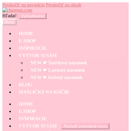
Preskočiť na navigáciu
Preskočiť na obsah
Hľadať:
Vyhľadávanie
Menu
HOME
E-SHOP
INŠPIRÁCIE
VYTVOR SI SÁM
NEW ☛ Šnúrkový náramok
NEW ☛ Luxusný náramok
NEW ☛ Kožený náramok
BLOG
MAŠLIČKY NA KOČÍK
HOME
E-SHOP
INŠPIRÁCIE
VYTVOR SI SÁM
Rozbaliť podradené menu