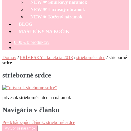
NEW ☛ Šnúrkový náramok
NEW ☛ Luxusný náramok
NEW ☛ Kožený náramok
BLOG
MAŠLIČKY NA KOČÍK
0.00
€
0 produktov
Domov
/
PRÍVESKY - kolekcia 2018
/
strieborné srdce
/
strieborné
srdce
strieborné srdce
prívesok strieborné srdce na náramok
Navigácia v článku
Predchádzajúci článok:
strieborné srdce
Vytvor si náramok