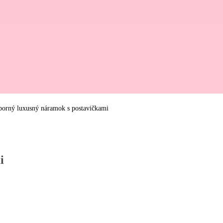
eborný luxusný náramok s postavičkami
i