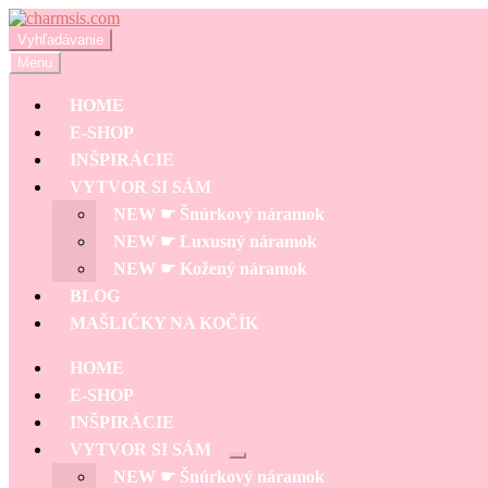
Preskočiť
Preskočiť
na
na
Hľadať:
Vyhľadávanie
navigáciu
obsah
Menu
HOME
E-SHOP
INŠPIRÁCIE
VYTVOR SI SÁM
NEW ☛ Šnúrkový náramok
NEW ☛ Luxusný náramok
NEW ☛ Kožený náramok
BLOG
MAŠLIČKY NA KOČÍK
HOME
E-SHOP
INŠPIRÁCIE
VYTVOR SI SÁM
Rozbaliť
NEW ☛ Šnúrkový náramok
podradené