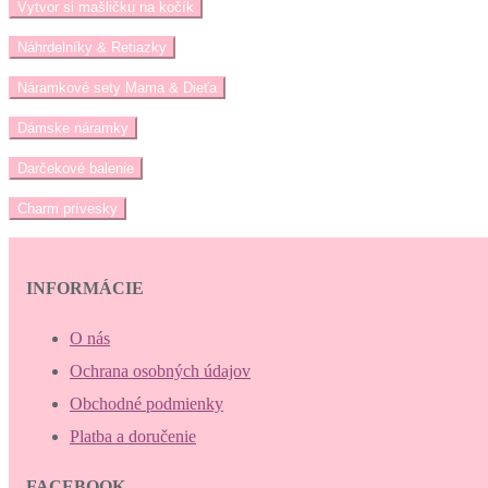
článku
Vytvor si mašličku na kočík
Náhrdelníky & Retiazky
Náramkové sety Mama & Dieťa
Dámske náramky
Darčekové balenie
Charm prívesky
INFORMÁCIE
O nás
Ochrana osobných údajov
Obchodné podmienky
Platba a doručenie
FACEBOOK