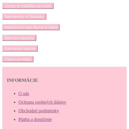
Vytvor si mašličku na kočík
Náhrdelníky & Retiazky
Náramkové sety Mama & Dieťa
Dámske náramky
Darčekové balenie
Charm prívesky
INFORMÁCIE
O nás
Ochrana osobných údajov
Obchodné podmienky
Platba a doručenie