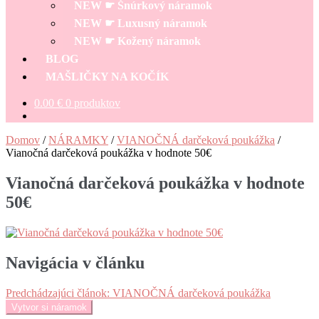
NEW ☛ Šnúrkový náramok
NEW ☛ Luxusný náramok
NEW ☛ Kožený náramok
BLOG
MAŠLIČKY NA KOČÍK
0.00
€
0 produktov
Domov
/
NÁRAMKY
/
VIANOČNÁ darčeková poukážka
/
Vianočná darčeková poukážka v hodnote 50€
Vianočná darčeková poukážka v hodnote
50€
Navigácia v článku
Predchádzajúci článok:
VIANOČNÁ darčeková poukážka
Vytvor si náramok