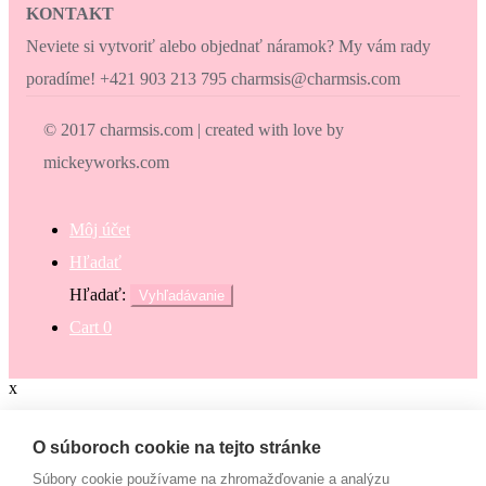
KONTAKT
Neviete si vytvoriť alebo objednať náramok? My vám rady
poradíme! +421 903 213 795 charmsis@charmsis.com
© 2017 charmsis.com | created with love by
mickeyworks.com
Môj účet
Hľadať
Hľadať:
Vyhľadávanie
Cart
0
x
Zaokrúhli svoj nákup
O súboroch cookie na tejto stránke
Súbory cookie používame na zhromažďovanie a analýzu