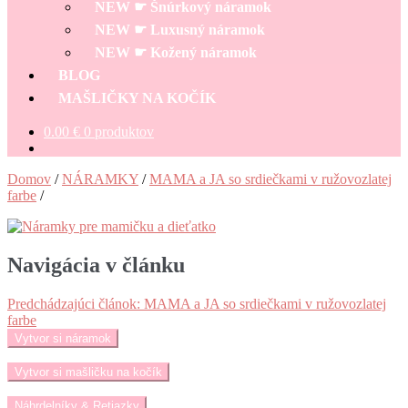
NEW ☛ Šnúrkový náramok
NEW ☛ Luxusný náramok
NEW ☛ Kožený náramok
BLOG
MAŠLIČKY NA KOČÍK
0.00
€
0 produktov
Domov
/
NÁRAMKY
/
MAMA a JA so srdiečkami v ružovozlatej
farbe
/
Navigácia v článku
Predchádzajúci článok:
MAMA a JA so srdiečkami v ružovozlatej
farbe
Vytvor si náramok
Vytvor si mašličku na kočík
Náhrdelníky & Retiazky