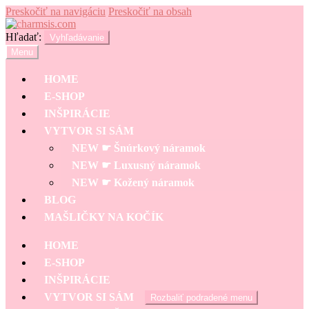
Preskočiť na navigáciu
Preskočiť na obsah
Hľadať:
Vyhľadávanie
Menu
HOME
E-SHOP
INŠPIRÁCIE
VYTVOR SI SÁM
NEW ☛ Šnúrkový náramok
NEW ☛ Luxusný náramok
NEW ☛ Kožený náramok
BLOG
MAŠLIČKY NA KOČÍK
HOME
E-SHOP
INŠPIRÁCIE
VYTVOR SI SÁM
Rozbaliť podradené menu