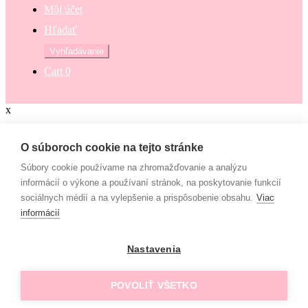
Môj účet
Hľadať
Hľadať:
Vyhľadávanie
Cart
0
x
Zaokrúhli svoj nákup
O súboroch cookie na tejto stránke
Súbory cookie používame na zhromažďovanie a analýzu
Zaokrúhli svoj nákup a prispej na dobrú vec. Občianske združenie
informácií o výkone a používaní stránok, na poskytovanie funkcií
Mamy v pohybe pomáha osamelým mamám, ktoré nemajú to šťastie
sociálnych médií a na vylepšenie a prispôsobenie obsahu.
Viac
– mať pri sebe manžela, partnera či blízku rodinu, ktorí by im vedeli
informácií
pomôcť. Či už finančne alebo inak. “Lebo každá mama by mala
mať šancu- dať svojim deťom tie najlepšie podmienky na život!”
Nastavenia
€
Campaign
Rada prispejem :-)
POVOLIŤ VŠETKO
Možno nabudúce !