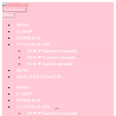
Preskočiť
Preskočiť
na
na
Hľadať:
Vyhľadávanie
navigáciu
obsah
Menu
HOME
E-SHOP
INŠPIRÁCIE
VYTVOR SI SÁM
NEW ☛ Šnúrkový náramok
NEW ☛ Luxusný náramok
NEW ☛ Kožený náramok
BLOG
MAŠLIČKY NA KOČÍK
HOME
E-SHOP
INŠPIRÁCIE
VYTVOR SI SÁM
Rozbaliť
NEW ☛ Šnúrkový náramok
podradené