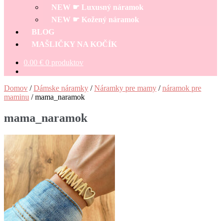
menu
NEW ☛ Luxusný náramok
NEW ☛ Kožený náramok
BLOG
MAŠLIČKY NA KOČÍK
0.00
€
0 produktov
Domov
/
Dámske náramky
/
Náramky pre mamy
/
náramok pre
maminu
/
mama_naramok
mama_naramok