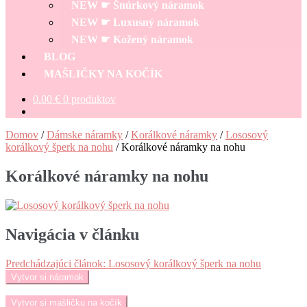
NEW ☛ Šnúrkový náramok
NEW ☛ Luxusný náramok
NEW ☛ Kožený náramok
BLOG
MAŠLIČKY NA KOČÍK
0.00
€
0 produktov
Domov
/
Dámske náramky
/
Korálkové náramky
/
Lososový
korálkový šperk na nohu
/
Korálkové náramky na nohu
Korálkové náramky na nohu
Navigácia v článku
Predchádzajúci článok:
Lososový korálkový šperk na nohu
Vytvor si náramok
Vytvor si mašličku na kočík