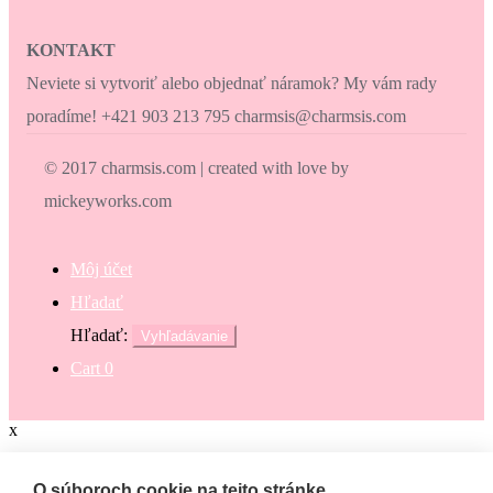
KONTAKT
Neviete si vytvoriť alebo objednať náramok? My vám rady
poradíme! +421 903 213 795 charmsis@charmsis.com
© 2017 charmsis.com | created with love by
mickeyworks.com
Môj účet
Hľadať
Hľadať:
Vyhľadávanie
Cart
0
x
Zaokrúhli svoj nákup
O súboroch cookie na tejto stránke