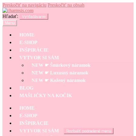
Preskočiť na navigáciu
Preskočiť na obsah
Hľadať:
Vyhľadávanie
Menu
HOME
E-SHOP
INŠPIRÁCIE
VYTVOR SI SÁM
NEW ☛ Šnúrkový náramok
NEW ☛ Luxusný náramok
NEW ☛ Kožený náramok
BLOG
MAŠLIČKY NA KOČÍK
HOME
E-SHOP
INŠPIRÁCIE
VYTVOR SI SÁM
Rozbaliť podradené menu