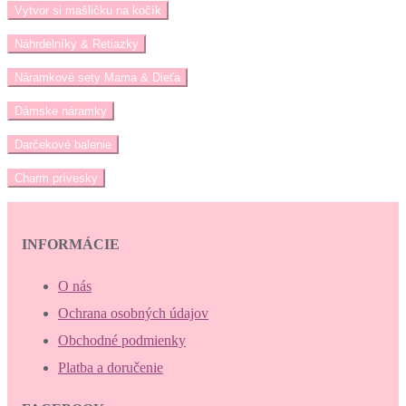
Vytvor si mašličku na kočík
Náhrdelníky & Retiazky
Náramkové sety Mama & Dieťa
Dámske náramky
Darčekové balenie
Charm prívesky
INFORMÁCIE
O nás
Ochrana osobných údajov
Obchodné podmienky
Platba a doručenie