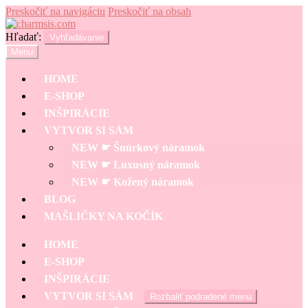
Preskočiť na navigáciu
Preskočiť na obsah
Hľadať:
Vyhľadávanie
Menu
HOME
E-SHOP
INŠPIRÁCIE
VYTVOR SI SÁM
NEW ☛ Šnúrkový náramok
NEW ☛ Luxusný náramok
NEW ☛ Kožený náramok
BLOG
MAŠLIČKY NA KOČÍK
HOME
E-SHOP
INŠPIRÁCIE
VYTVOR SI SÁM
Rozbaliť podradené menu