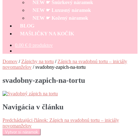
NEW ☛ Šnúrkový náramok
NEW ☛ Luxusný náramok
NEW ☛ Kožený náramok
BLOG
MAŠLIČKY NA KOČÍK
0.00
€
0 produktov
Domov
/
Zápichy na tortu
/
Zápich na svadobnú tortu – iniciály
novomanželov
/
svadobny-zapich-na-tortu
svadobny-zapich-na-tortu
Navigácia v článku
Predchádzajúci článok:
Zápich na svadobnú tortu – iniciály
novomanželov
Vytvor si náramok