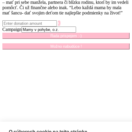
– mať pri sebe manžela, partnera či blízku rodinu, ktorí by im vedeli
pomôcť. Či už finančne alebo inak. “Lebo každá mama by mala
mať šancu- dať svojim deťom tie najlepšie podmienky na život!”
€
Campaign
Rada prispejem :-)
Možno nabudúce !
O súboroch cookie na tejto stránke