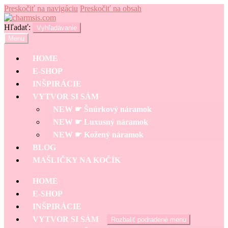
Preskočiť na navigáciu
Preskočiť na obsah
Hľadať:
Vyhľadávanie
Menu
HOME
E-SHOP
INŠPIRÁCIE
VYTVOR SI SÁM
NEW ☛ Šnúrkový náramok
NEW ☛ Luxusný náramok
NEW ☛ Kožený náramok
BLOG
MAŠLIČKY NA KOČÍK
HOME
E-SHOP
INŠPIRÁCIE
VYTVOR SI SÁM
Rozbaliť podradené menu