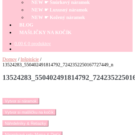
NEW ☛ Šnúrkový náramok
NEW ☛ Luxusný náramok
NEW ☛ Kožený náramok
BLOG
MAŠLIČKY NA KOČÍK
0.00
€
0 produktov
Domov
/
Inšpirácie
/
13524283_550402491814792_7242352250167727449_n
13524283_550402491814792_72423522501
Vytvor si náramok
Vytvor si mašličku na kočík
Náhrdelníky & Retiazky
Náramkové sety Mama & Dieťa