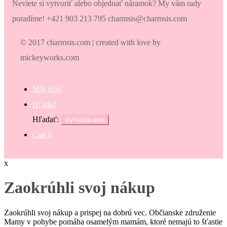
Neviete si vytvoriť alebo objednať náramok? My vám rady
poradíme! +421 903 213 795 charmsis@charmsis.com
© 2017 charmsis.com | created with love by
mickeyworks.com
Môj účet
Hľadať
Hľadať:
Vyhľadávanie
Cart
0
x
Zaokrúhli svoj nákup
Zaokrúhli svoj nákup a prispej na dobrú vec. Občianske združenie
Mamy v pohybe pomáha osamelým mamám, ktoré nemajú to šťastie