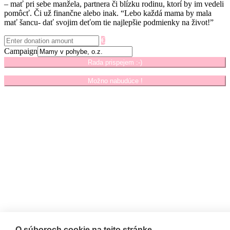
– mať pri sebe manžela, partnera či blízku rodinu, ktorí by im vedeli
pomôcť. Či už finančne alebo inak. “Lebo každá mama by mala
mať šancu- dať svojim deťom tie najlepšie podmienky na život!”
€
Campaign
Rada prispejem :-)
Možno nabudúce !
O súboroch cookie na tejto stránke