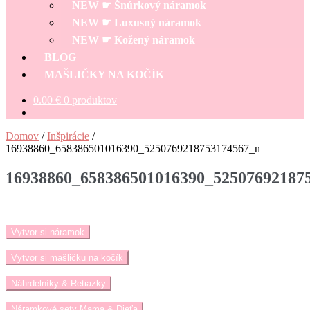
NEW ☛ Šnúrkový náramok
NEW ☛ Luxusný náramok
NEW ☛ Kožený náramok
BLOG
MAŠLIČKY NA KOČÍK
0.00
€
0 produktov
Domov
/
Inšpirácie
/
16938860_658386501016390_5250769218753174567_n
16938860_658386501016390_52507692187
Vytvor si náramok
Vytvor si mašličku na kočík
Náhrdelníky & Retiazky
Náramkové sety Mama & Dieťa