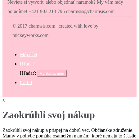
Neviete si vytvoriť alebo objednať náramok? My vám rady
poradíme! +421 903 213 795 charmsis@charmsis.com
© 2017 charmsis.com | created with love by
mickeyworks.com
Môj účet
Hľadať
Hľadať:
Vyhľadávanie
Cart
0
x
Zaokrúhli svoj nákup
Zaokrúhli svoj nákup a prispej na dobrú vec. Občianske združenie
Mamy v pohybe pomáha osamelým mamám, ktoré nemajú to šťastie