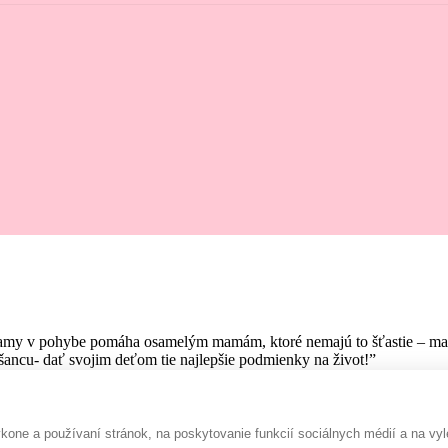
amy v pohybe pomáha osamelým mamám, ktoré nemajú to šťastie – mať pr
ancu- dať svojim deťom tie najlepšie podmienky na život!”
one a používaní stránok, na poskytovanie funkcií sociálnych médií a na vyl
Rada prispejem :-)