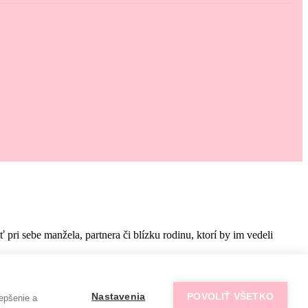
i sebe manžela, partnera či blízku rodinu, ktorí by im vedeli
Nastavenia
POVOLIŤ VŠETKO
epšenie a