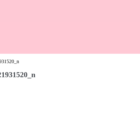
931520_n
21931520_n