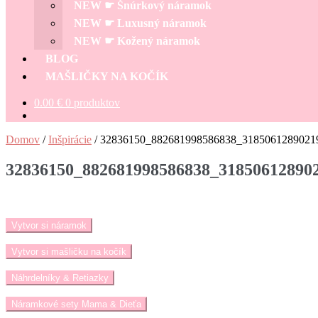
NEW ☛ Šnúrkový náramok
NEW ☛ Luxusný náramok
NEW ☛ Kožený náramok
BLOG
MAŠLIČKY NA KOČÍK
0.00
€
0 produktov
Domov
/
Inšpirácie
/
32836150_882681998586838_3185061289021
32836150_882681998586838_31850612890
Vytvor si náramok
Vytvor si mašličku na kočík
Náhrdelníky & Retiazky
Náramkové sety Mama & Dieťa