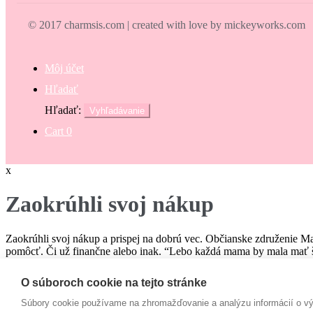
© 2017 charmsis.com | created with love by mickeyworks.com
Môj účet
Hľadať
Hľadať:
Vyhľadávanie
Cart
0
x
Zaokrúhli svoj nákup
Zaokrúhli svoj nákup a prispej na dobrú vec. Občianske združenie M
pomôcť. Či už finančne alebo inak. “Lebo každá mama by mala mať š
€
O súboroch cookie na tejto stránke
Campaign
Súbory cookie používame na zhromažďovanie a analýzu informácií o výk