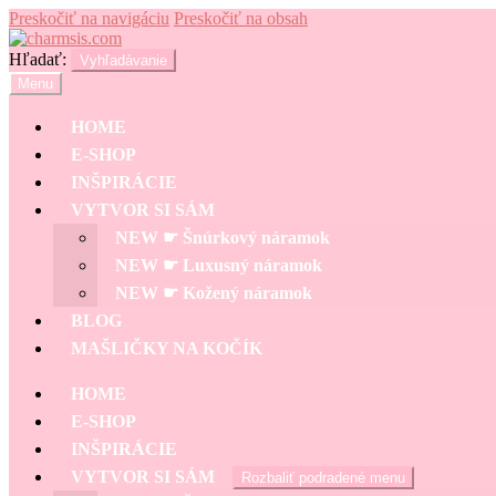
Preskočiť na navigáciu
Preskočiť na obsah
Hľadať:
Vyhľadávanie
Menu
HOME
E-SHOP
INŠPIRÁCIE
VYTVOR SI SÁM
NEW ☛ Šnúrkový náramok
NEW ☛ Luxusný náramok
NEW ☛ Kožený náramok
BLOG
MAŠLIČKY NA KOČÍK
HOME
E-SHOP
INŠPIRÁCIE
VYTVOR SI SÁM
Rozbaliť podradené menu