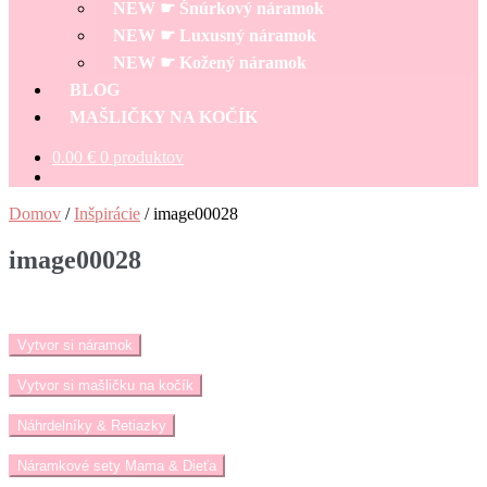
NEW ☛ Šnúrkový náramok
NEW ☛ Luxusný náramok
NEW ☛ Kožený náramok
BLOG
MAŠLIČKY NA KOČÍK
0.00
€
0 produktov
Domov
/
Inšpirácie
/
image00028
image00028
Vytvor si náramok
Vytvor si mašličku na kočík
Náhrdelníky & Retiazky
Náramkové sety Mama & Dieťa