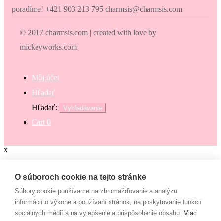
poradíme! +421 903 213 795 charmsis@charmsis.com
© 2017 charmsis.com | created with love by
mickeyworks.com
Môj účet
Hľadať
Hľadať:
Vyhľadávanie
Cart
0
x
Zaokrúhli svoj nákup
O súboroch cookie na tejto stránke
Súbory cookie používame na zhromažďovanie a analýzu
Zaokrúhli svoj nákup a prispej na dobrú vec. Občianske združenie
informácií o výkone a používaní stránok, na poskytovanie funkcií
Mamy v pohybe pomáha osamelým mamám, ktoré nemajú to šťastie
sociálnych médií a na vylepšenie a prispôsobenie obsahu.
Viac
– mať pri sebe manžela, partnera či blízku rodinu, ktorí by im vedeli