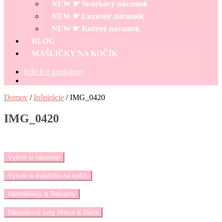
NEW ☛ Šnúrkový náramok
NEW ☛ Luxusný náramok
NEW ☛ Kožený náramok
BLOG
MAŠLIČKY NA KOČÍK
0.00
€
0 produktov
Domov
/
Inšpirácie
/
IMG_0420
IMG_0420
Vytvor si náramok
Vytvor si mašličku na kočík
Náhrdelníky & Retiazky
Náramkové sety Mama & Dieťa