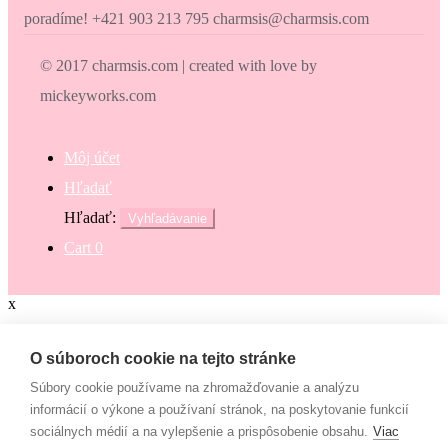
poradíme! +421 903 213 795 charmsis@charmsis.com
© 2017 charmsis.com | created with love by
mickeyworks.com
Môj účet
Hľadať
Hľadať:
Vyhľadávanie
Cart
0
x
Zaokrúhli svoj nákup
O súboroch cookie na tejto stránke
Súbory cookie používame na zhromažďovanie a analýzu
Zaokrúhli svoj nákup a prispej na dobrú vec. Občianske združenie
informácií o výkone a používaní stránok, na poskytovanie funkcií
Mamy v pohybe pomáha osamelým mamám, ktoré nemajú to šťastie
sociálnych médií a na vylepšenie a prispôsobenie obsahu.
Viac
– mať pri sebe manžela, partnera či blízku rodinu, ktorí by im vedeli