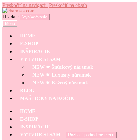
Preskočiť na navigáciu
Preskočiť na obsah
Hľadať:
Vyhľadávanie
Menu
HOME
E-SHOP
INŠPIRÁCIE
VYTVOR SI SÁM
NEW ☛ Šnúrkový náramok
NEW ☛ Luxusný náramok
NEW ☛ Kožený náramok
BLOG
MAŠLIČKY NA KOČÍK
HOME
E-SHOP
INŠPIRÁCIE
VYTVOR SI SÁM
Rozbaliť podradené menu