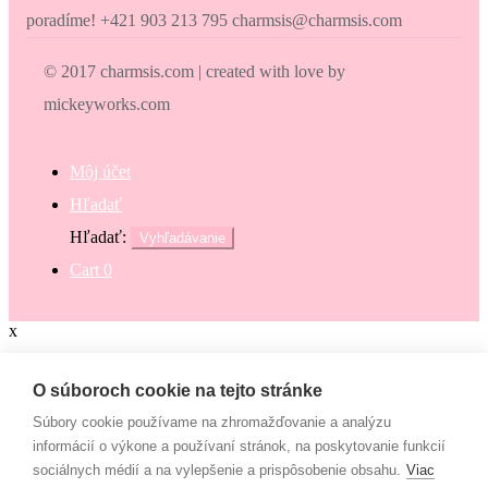
poradíme! +421 903 213 795 charmsis@charmsis.com
© 2017 charmsis.com | created with love by
mickeyworks.com
Môj účet
Hľadať
Hľadať:
Vyhľadávanie
Cart
0
x
Zaokrúhli svoj nákup
O súboroch cookie na tejto stránke
Súbory cookie používame na zhromažďovanie a analýzu
Zaokrúhli svoj nákup a prispej na dobrú vec. Občianske združenie
informácií o výkone a používaní stránok, na poskytovanie funkcií
Mamy v pohybe pomáha osamelým mamám, ktoré nemajú to šťastie
sociálnych médií a na vylepšenie a prispôsobenie obsahu.
Viac
– mať pri sebe manžela, partnera či blízku rodinu, ktorí by im vedeli