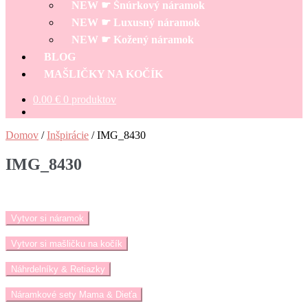
NEW ☛ Šnúrkový náramok
NEW ☛ Luxusný náramok
NEW ☛ Kožený náramok
BLOG
MAŠLIČKY NA KOČÍK
0.00
€
0 produktov
Domov
/
Inšpirácie
/
IMG_8430
IMG_8430
Vytvor si náramok
Vytvor si mašličku na kočík
Náhrdelníky & Retiazky
Náramkové sety Mama & Dieťa