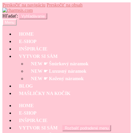
Preskočiť na navigáciu
Preskočiť na obsah
Hľadať:
Vyhľadávanie
Menu
HOME
E-SHOP
INŠPIRÁCIE
VYTVOR SI SÁM
NEW ☛ Šnúrkový náramok
NEW ☛ Luxusný náramok
NEW ☛ Kožený náramok
BLOG
MAŠLIČKY NA KOČÍK
HOME
E-SHOP
INŠPIRÁCIE
VYTVOR SI SÁM
Rozbaliť podradené menu