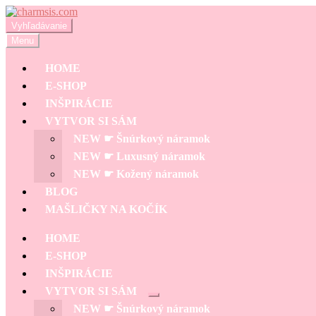
Preskočiť
Preskočiť
na
na
Hľadať:
Vyhľadávanie
navigáciu
obsah
Menu
HOME
E-SHOP
INŠPIRÁCIE
VYTVOR SI SÁM
NEW ☛ Šnúrkový náramok
NEW ☛ Luxusný náramok
NEW ☛ Kožený náramok
BLOG
MAŠLIČKY NA KOČÍK
HOME
E-SHOP
INŠPIRÁCIE
VYTVOR SI SÁM
Rozbaliť
NEW ☛ Šnúrkový náramok
podradené