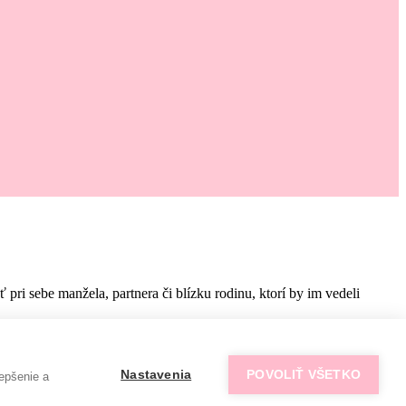
i sebe manžela, partnera či blízku rodinu, ktorí by im vedeli
Nastavenia
POVOLIŤ VŠETKO
epšenie a