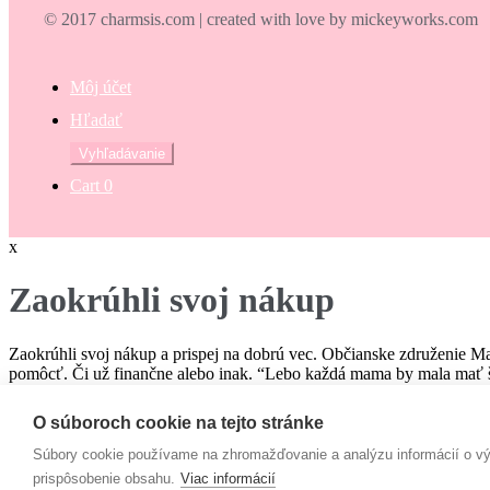
© 2017 charmsis.com | created with love by mickeyworks.com
Môj účet
Hľadať
Hľadať:
Vyhľadávanie
Cart
0
x
Zaokrúhli svoj nákup
Zaokrúhli svoj nákup a prispej na dobrú vec. Občianske združenie M
pomôcť. Či už finančne alebo inak. “Lebo každá mama by mala mať š
€
O súboroch cookie na tejto stránke
Campaign
Súbory cookie používame na zhromažďovanie a analýzu informácií o výk
prispôsobenie obsahu.
Viac informácií