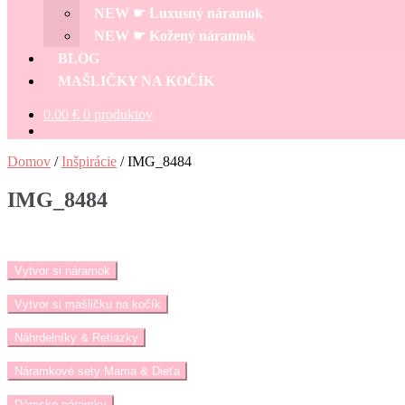
menu
NEW ☛ Luxusný náramok
NEW ☛ Kožený náramok
BLOG
MAŠLIČKY NA KOČÍK
0.00
€
0 produktov
Domov
/
Inšpirácie
/
IMG_8484
IMG_8484
Vytvor si náramok
Vytvor si mašličku na kočík
Náhrdelníky & Retiazky
Náramkové sety Mama & Dieťa
Dámske náramky