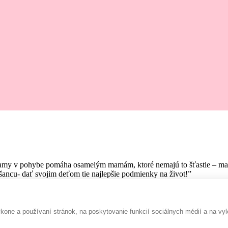
amy v pohybe pomáha osamelým mamám, ktoré nemajú to šťastie – mať pr
ancu- dať svojim deťom tie najlepšie podmienky na život!”
one a používaní stránok, na poskytovanie funkcií sociálnych médií a na vyl
Rada prispejem :-)