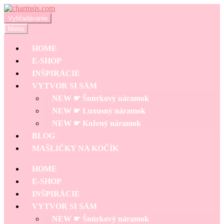
Preskočiť
Preskočiť
na
na
Hľadať:
Vyhľadávanie
navigáciu
obsah
Menu
HOME
E-SHOP
INŠPIRÁCIE
VYTVOR SI SÁM
NEW ☛ Šnúrkový náramok
NEW ☛ Luxusný náramok
NEW ☛ Kožený náramok
BLOG
MAŠLIČKY NA KOČÍK
HOME
E-SHOP
INŠPIRÁCIE
VYTVOR SI SÁM
NEW ☛ Šnúrkový náramok