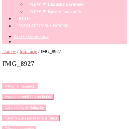
NEW ☛ Luxusný náramok
NEW ☛ Kožený náramok
BLOG
MAŠLIČKY NA KOČÍK
0.00
€
0 produktov
Domov
/
Inšpirácie
/
IMG_8927
IMG_8927
Vytvor si náramok
Vytvor si mašličku na kočík
Náhrdelníky & Retiazky
Náramkové sety Mama & Dieťa
Dámske náramky