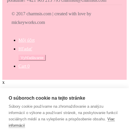
poradíme! +421 903 213 795 charmsis@charmsis.com
© 2017 charmsis.com | created with love by
mickeyworks.com
Môj účet
Hľadať
Hľadať:
Vyhľadávanie
Cart
0
x
Zaokrúhli svoj nákup
O súboroch cookie na tejto stránke
Súbory cookie používame na zhromažďovanie a analýzu
Zaokrúhli svoj nákup a prispej na dobrú vec. Občianske združenie
informácií o výkone a používaní stránok, na poskytovanie funkcií
Mamy v pohybe pomáha osamelým mamám, ktoré nemajú to šťastie
sociálnych médií a na vylepšenie a prispôsobenie obsahu.
Viac
– mať pri sebe manžela, partnera či blízku rodinu, ktorí by im vedeli
informácií
pomôcť. Či už finančne alebo inak. “Lebo každá mama by mala