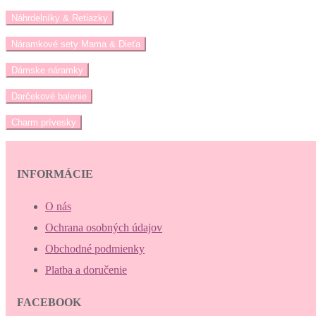
Náhrdelníky & Retiazky
Náramkové sety Mama & Dieťa
Dámske náramky
Darčekové balenie
Charm prívesky
INFORMÁCIE
O nás
Ochrana osobných údajov
Obchodné podmienky
Platba a doručenie
FACEBOOK