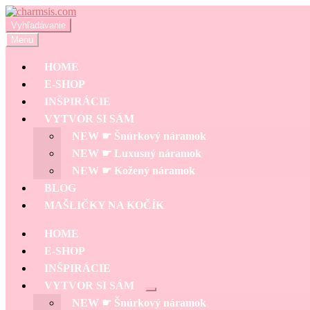
Preskočiť
Preskočiť
na
na
Hľadať:
Vyhľadávanie
navigáciu
obsah
Menu
HOME
E-SHOP
INŠPIRÁCIE
VYTVOR SI SÁM
NEW ☛ Šnúrkový náramok
NEW ☛ Luxusný náramok
NEW ☛ Kožený náramok
BLOG
MAŠLIČKY NA KOČÍK
HOME
E-SHOP
INŠPIRÁCIE
VYTVOR SI SÁM
Rozbaliť
NEW ☛ Šnúrkový náramok
podradené