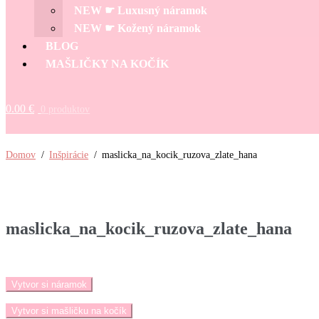
menu
NEW ☛ Luxusný náramok
NEW ☛ Kožený náramok
BLOG
MAŠLIČKY NA KOČÍK
0.00
€
0 produktov
Domov
/
Inšpirácie
/
maslicka_na_kocik_ruzova_zlate_hana
maslicka_na_kocik_ruzova_zlate_hana
Vytvor si náramok
Vytvor si mašličku na kočík